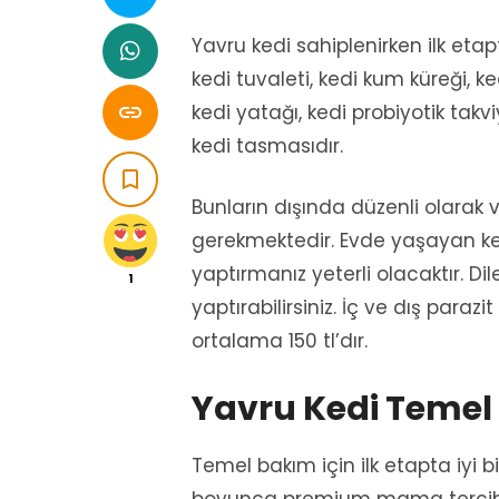
Yavru kedi sahiplenirken ilk eta
kedi tuvaleti, kedi kum küreği, 

kedi yatağı, kedi probiyotik takvi
kedi tasmasıdır.

Bunların dışında düzenli olarak 
gerekmektedir. Evde yaşayan kedil
yaptırmanız yeterli olacaktır. Di
1
yaptırabilirsiniz. İç ve dış parazit
ortalama 150 tl’dır.
Yavru Kedi Temel
Temel bakım için ilk etapta iyi 
boyunca premium mama tercih et