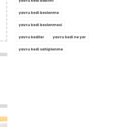
yavru kedi bakımı
yavru kedi beslenme
yavru kedi beslenmesi
yavru kediler
yavru kedi ne yer
yavru kedi sahiplenme