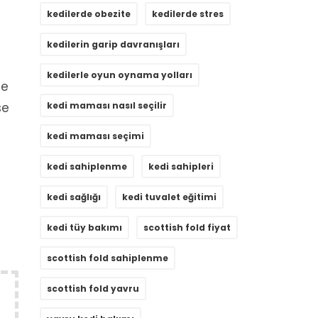
kedilerde obezite
kedilerde stres
kedilerin garip davranışları
kedilerle oyun oynama yolları
ze
se
kedi maması nasıl seçilir
kedi maması seçimi
kedi sahiplenme
kedi sahipleri
kedi sağlığı
kedi tuvalet eğitimi
kedi tüy bakımı
scottish fold fiyat
scottish fold sahiplenme
scottish fold yavru