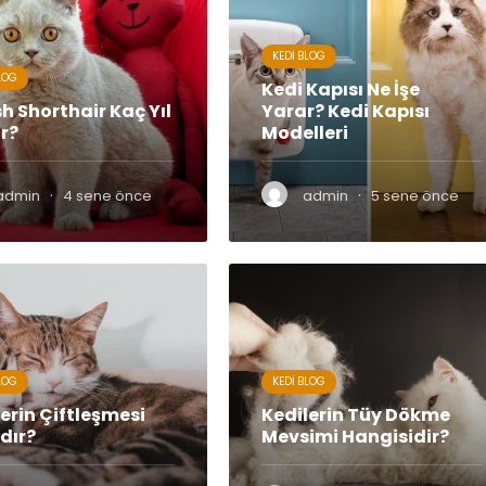
KEDI BLOG
LOG
Kedi Kapısı Ne İşe
sh Shorthair Kaç Yıl
Yarar? Kedi Kapısı
r?
Modelleri
·
·
admin
4 sene önce
admin
5 sene önce
LOG
KEDI BLOG
erin Çiftleşmesi
Kedilerin Tüy Dökme
dır?
Mevsimi Hangisidir?