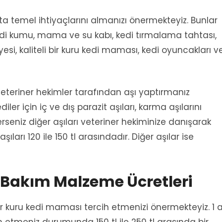
pta temel ihtiyaçlarını almanızı önermekteyiz. Bunlar
kedi kumu, mama ve su kabı, kedi tırmalama tahtası,
yesi, kaliteli bir kuru kedi maması, kedi oyuncakları v
veteriner hekimler tarafından aşı yaptırmanız
er için iç ve dış parazit aşıları, karma aşılarını
lerseniz diğer aşıları veteriner hekiminize danışarak
 aşıları 120 ile 150 tl arasındadır. Diğer aşılar ise
 Bakım Malzeme Ücretleri
bir kuru kedi maması tercih etmenizi önermekteyiz. 1 
meniz durumunda 150 tl ile 250 tl arasında bir