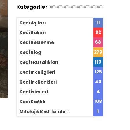
Kategoriler
11
Kedi Aşıları
82
Kedi Bakım
68
Kedi Beslenme
279
Kedi Blog
113
Kedi Hastalıkları
125
Kedi Irk Bilgileri
40
Kedi Irk Renkleri
4
Kedi İsimleri
108
Kedi Sağlık
1
Mitolojik Kedi İsimleri