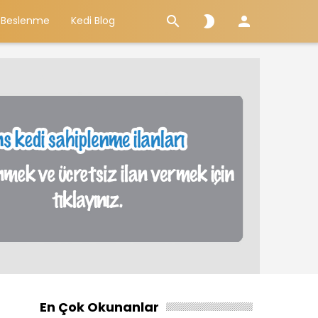



 Beslenme
Kedi Blog
En Çok Okunanlar