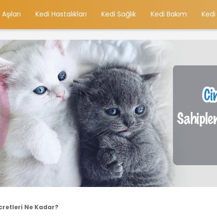
 Aşıları
Kedi Hastalıkları
Kedi Sağlık
Kedi Bakım
Kedi
cretleri Ne Kadar?