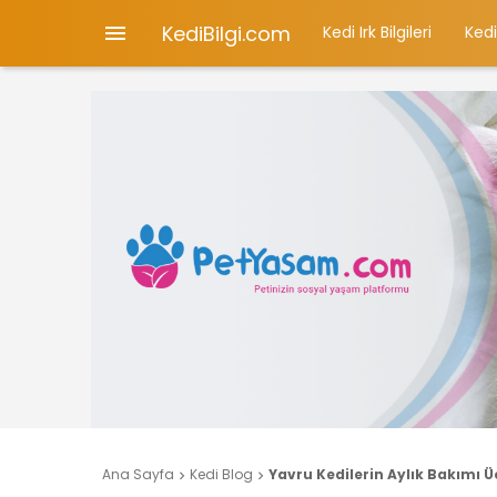
KediBilgi.com

Kedi Irk Bilgileri
Kedi
Ana Sayfa
Kedi Blog
Yavru Kedilerin Aylık Bakımı Ü

