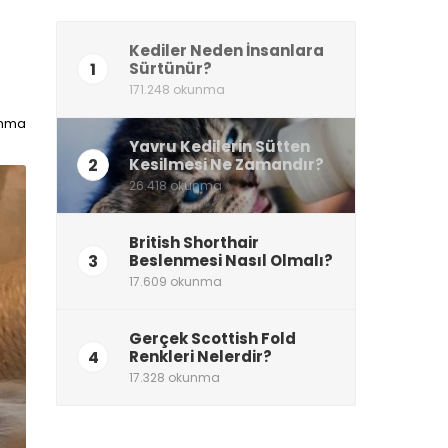
Kediler Neden İnsanlara
1
Sürtünür?
171.248 okunma
unma
Yavru Kedilerin Sütten
2
Kesilmesi Ne Zamandır?
26.418 okunma
British Shorthair
3
Beslenmesi Nasıl Olmalı?
17.609 okunma
Gerçek Scottish Fold
4
Renkleri Nelerdir?
17.328 okunma