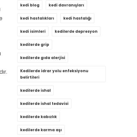
kedi blog
kedi davranışları
a
e
kedi hastalıkları
kedi hastalığı
kedi isimleri
kedilerde depresyon
kedilerde grip
ı
kedilerde gıda alerjisi
ır.
Kedilerde idrar yolu enfeksiyonu
belirtileri
kedilerde ishal
kedilerde ishal tedavisi
kedilerde kabızlık
kedilerde karma aşı