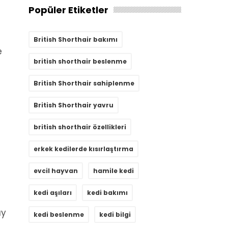
Popüler Etiketler
British Shorthair bakımı
e
british shorthair beslenme
British Shorthair sahiplenme
British Shorthair yavru
british shorthair özellikleri
erkek kedilerde kısırlaştırma
evcil hayvan
hamile kedi
kedi aşıları
kedi bakımı
ay
kedi beslenme
kedi bilgi