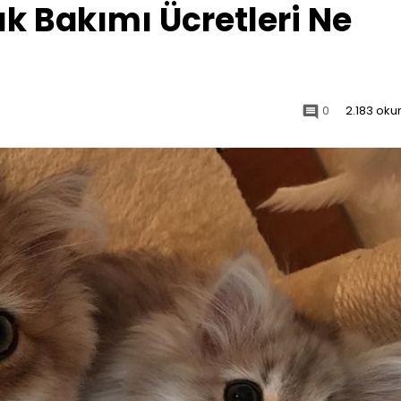
ık Bakımı Ücretleri Ne
0
2.183 ok
