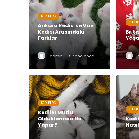
KEDI BLOG
KEDI B
Ankara Kedisi ve Van
Kedisi Arasındaki
Briti
Farklar
Yaşa
·
admin
5 sene önce
KEDI BLOG
KEDI B
Kediler Mutlu
Olduklarında Ne
Kedil
Yapar?
Nasıl