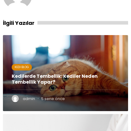
İlgili Yazılar
KEDI BLOG
Kedilerde Tembellik: Kediler Neden
Tembellik Yapar?
·
admin
5 sene önce