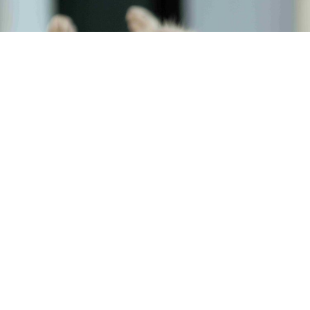
Kediniz kaza mı geçirdi? Çok ciddi bir darbe ya
da çarpmaya mı maruz kaldı? Yüksekten mi
düştü? Bu durumda diyafram fıtığı söz konusu
olabilir. Gelin birlikte
kedi diyafram fıtığı
ameliyatı ve tedavisi
konusunu ele alalım.