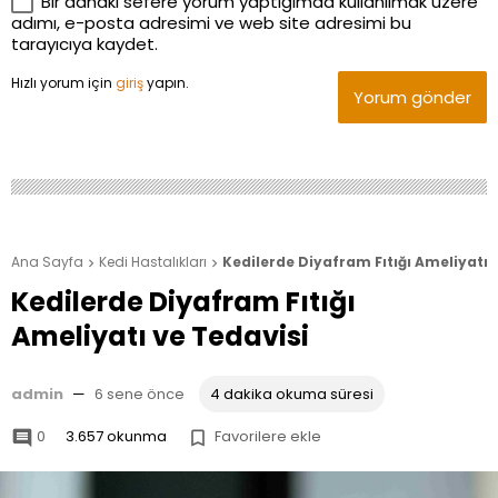
Bir dahaki sefere yorum yaptığımda kullanılmak üzere
adımı, e-posta adresimi ve web site adresimi bu
tarayıcıya kaydet.
Hızlı yorum için
giriş
yapın.
Yorum gönder
Ana Sayfa
Kedi Hastalıkları
Kedilerde Diyafram Fıtığı Ameliyatı 


Kedilerde Diyafram Fıtığı
Ameliyatı ve Tedavisi
admin
—
6 sene önce
4 dakika okuma süresi
0
3.657 okunma
Favorilere ekle

