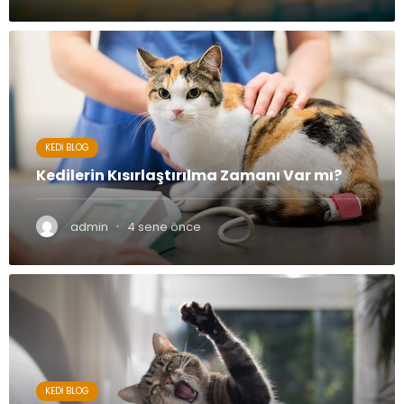
KEDI BLOG
Kedilerin Kısırlaştırılma Zamanı Var mı?
·
admin
4 sene önce
KEDI BLOG