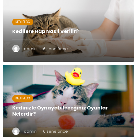
KEDI BLOG
Kedilere Hap Nasıl Verilir?
·
admin
6 sene önce
KEDI BLOG
Kedinizle Oynayabileceğiniz Oyunlar
Nelerdir?
·
admin
6 sene önce