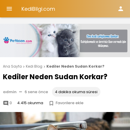
KediBilgi.com


Ana Sayfa
Kedi Blog
Kediler Neden Sudan Korkar?


Kediler Neden Sudan Korkar?
admin
—
6 sene önce
4 dakika okuma süresi
0
4.415 okunma
Favorilere ekle

