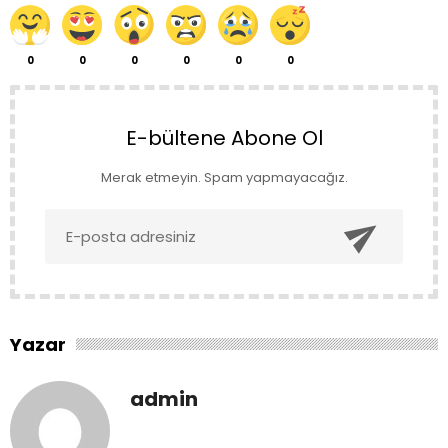
0
0
0
0
0
0
E-bültene Abone Ol
Merak etmeyin. Spam yapmayacağız.

Yazar
admin