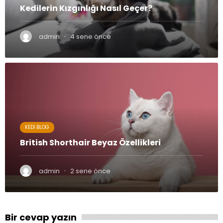
Kedilerin Kızgınlığı Nasıl Geçer?
·
admin
4 sene önce
KEDI BLOG
British Shorthair Beyaz Özellikleri
·
admin
2 sene önce
Bir cevap yazın