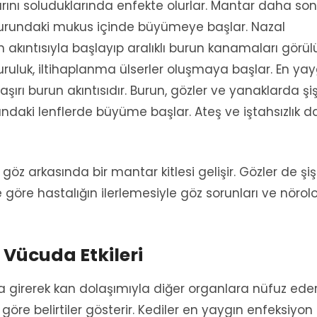
arını soluduklarında enfekte olurlar. Mantar daha so
 burundaki mukus içinde büyümeye başlar. Nazal
run akıntısıyla başlayıp aralıklı burun kanamaları görülü
kuruluk, iltihaplanma ülserler oluşmaya başlar. En yay
aşırı burun akıntısıdır. Burun, gözler ve yanaklarda şiş
tındaki lenflerde büyüme başlar. Ateş ve iştahsızlık d
, göz arkasında bir mantar kitlesi gelişir. Gözler de şişl
 göre hastalığın ilerlemesiyle göz sorunları ve nörolo
 Vücuda Etkileri
girerek kan dolaşımıyla diğer organlara nüfuz eder
öre belirtiler gösterir. Kediler en yaygın enfeksiyon