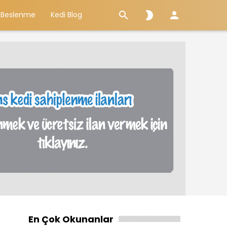



 Beslenme
Kedi Blog
En Çok Okunanlar