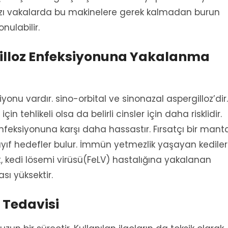
ı vakalarda bu makinelere gerek kalmadan burun
nulabilir.
gilloz Enfeksiyonuna Yakalanma
iyonu vardır. sino-orbital ve sinonazal aspergilloz’dir.
çin tehlikeli olsa da belirli cinsler için daha risklidir.
nfeksiyonuna karşı daha hassastır. Fırsatçı bir mant
yıf hedefler bulur. İmmün yetmezlik yaşayan kediler
t, kedi lösemi virüsü(FeLV) hastalığına yakalanan
sı yüksektir.
 Tedavisi