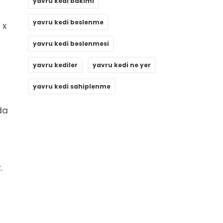
yavru kedi bakımı
yavru kedi beslenme
 x
yavru kedi beslenmesi
yavru kediler
yavru kedi ne yer
yavru kedi sahiplenme
da
.