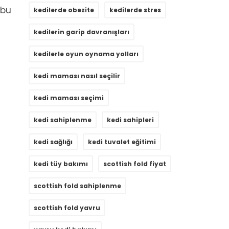
 bu
kedilerde obezite
kedilerde stres
kedilerin garip davranışları
kedilerle oyun oynama yolları
kedi maması nasıl seçilir
kedi maması seçimi
kedi sahiplenme
kedi sahipleri
kedi sağlığı
kedi tuvalet eğitimi
kedi tüy bakımı
scottish fold fiyat
scottish fold sahiplenme
scottish fold yavru