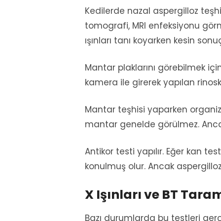
Kedilerde nazal aspergilloz teşhisi
tomografi, MRI enfeksiyonu görme
ışınları tanı koyarken kesin sonuçl
Mantar plaklarını görebilmek içi
kamera ile girerek yapılan rinosko
Mantar teşhisi yaparken organizm
mantar genelde görülmez. Anca
Antikor testi yapılır. Eğer kan t
konulmuş olur. Ancak aspergilloz 
X Işınları ve BT Tara
Bazı durumlarda bu testleri ge