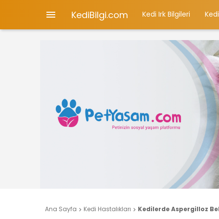
KediBilgi.com

Kedi Irk Bilgileri
Kedi
Ana Sayfa
Kedi Hastalıkları
Kedilerde Aspergilloz Beli

