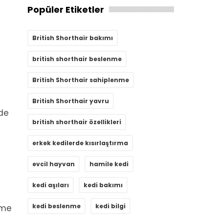
Popüler Etiketler
British Shorthair bakımı
british shorthair beslenme
British Shorthair sahiplenme
British Shorthair yavru
rde
british shorthair özellikleri
erkek kedilerde kısırlaştırma
evcil hayvan
hamile kedi
kedi aşıları
kedi bakımı
kedi beslenme
kedi bilgi
eme