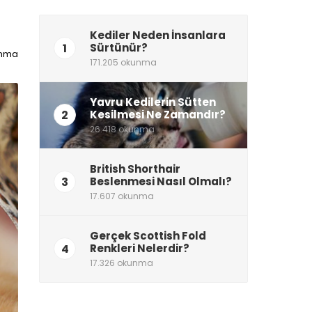
Kediler Neden İnsanlara
1
Sürtünür?
unma
171.205 okunma
Yavru Kedilerin Sütten
2
Kesilmesi Ne Zamandır?
26.418 okunma
British Shorthair
3
Beslenmesi Nasıl Olmalı?
17.607 okunma
Gerçek Scottish Fold
4
Renkleri Nelerdir?
17.326 okunma