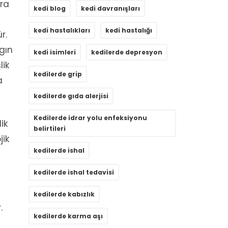
nra
kedi blog
kedi davranışları
kedi hastalıkları
kedi hastalığı
r.
gın
kedi isimleri
kedilerde depresyon
lik
kedilerde grip
a
kedilerde gıda alerjisi
Kedilerde idrar yolu enfeksiyonu
ik
belirtileri
jik
kedilerde ishal
kedilerde ishal tedavisi
kedilerde kabızlık
.
kedilerde karma aşı