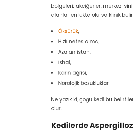
bölgeleri; akciğerler, merkezi si
alanlar enfekte olursa klinik belirt
Öksürük
,
Hızlı nefes alma,
Azalan iştah,
İshal,
Karın ağrısı,
Nörolojik bozukluklar
Ne yazık ki, çoğu kedi bu belirt
olur.
Kedilerde Aspergilloz