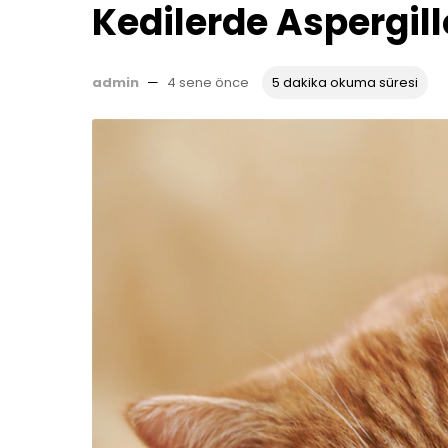
Kedilerde Aspergillo
admin
—
4 sene önce
5 dakika okuma süresi