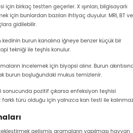
 için birkaç testten geçerler. X ışınları, bilgisayarlı
k için bunlardan bazıları ihtiyaç duyulur. MRI, BT ve
ara gidilebilir.
n kedinin burun kanalına iğneye benzer küçük bir
pi tekniği ile teşhis konulur.
aların incelemek için biyopsi alınır. Burun akıntısın
k burun boşluğundaki mukus temizlenir.
esti sonucunda pozitif çıkarsa enfeksiyon teşhisi
farklı türü olduğu için yalnızca kan testi ile kalınmaz
maları
rçekleştirmek gelişmiş aramaların yapılması hayvan