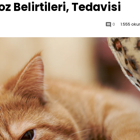
z Belirtileri, Tedavisi
0
1.555 ok
