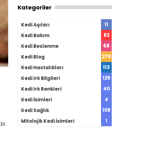
Kategoriler
11
Kedi Aşıları
82
Kedi Bakım
68
Kedi Beslenme
279
Kedi Blog
113
Kedi Hastalıkları
125
Kedi Irk Bilgileri
40
Kedi Irk Renkleri
4
Kedi İsimleri
108
Kedi Sağlık
1
Mitolojik Kedi İsimleri
ir.