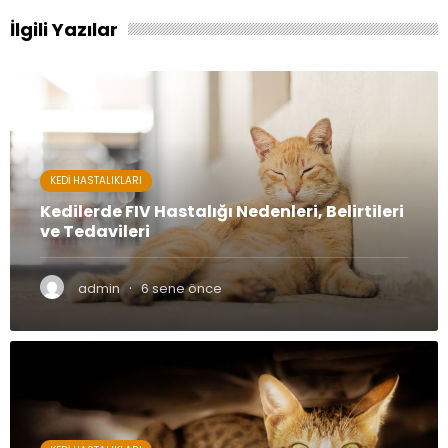
İlgili Yazılar
KEDI HASTALIKLARI
Kedilerde FIV Hastalığı Nedenleri, Belirtileri
ve Tedavileri
·
admin
6 sene önce