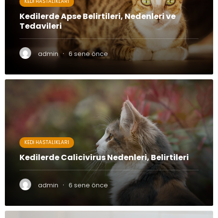
KEDI HASTALIKLARI
Kedilerde Apse Belirtileri, Nedenleri ve
Tedavileri
·
admin
6 sene önce
KEDI HASTALIKLARI
Kedilerde Calicivirus Nedenleri, Belirtileri
·
admin
6 sene önce