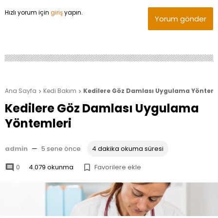
Hızlı yorum için
giriş
yapın.
Yorum gönder
Ana Sayfa
Kedi Bakım
Kedilere Göz Damlası Uygulama Yönteml


Kedilere Göz Damlası Uygulama
Yöntemleri
admin
—
5 sene önce
4 dakika okuma süresi
0
4.079 okunma
Favorilere ekle

