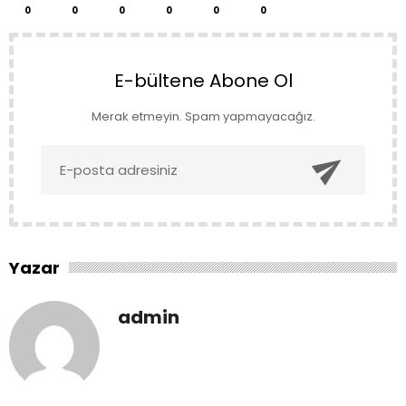
0
0
0
0
0
0
E-bültene Abone Ol
Merak etmeyin. Spam yapmayacağız.

Yazar
admin