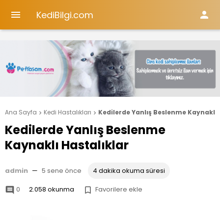
KediBilgi.com


Ana Sayfa
Kedi Hastalıkları
Kedilerde Yanlış Beslenme Kaynaklı 


Kedilerde Yanlış Beslenme
Kaynaklı Hastalıklar
admin
—
5 sene önce
4 dakika okuma süresi
0
2.058 okunma
Favorilere ekle

