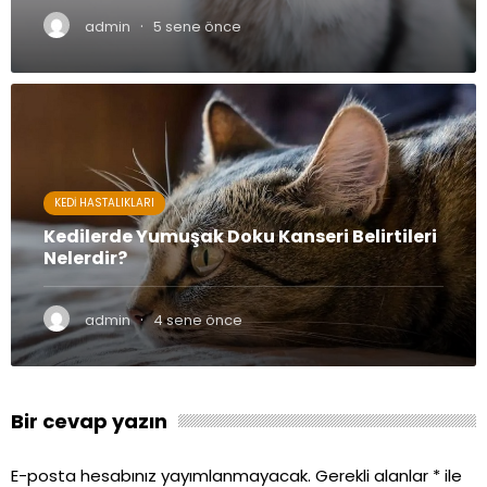
·
admin
5 sene önce
KEDI HASTALIKLARI
Kedilerde Yumuşak Doku Kanseri Belirtileri
Nelerdir?
·
admin
4 sene önce
Bir cevap yazın
E-posta hesabınız yayımlanmayacak.
Gerekli alanlar
*
ile