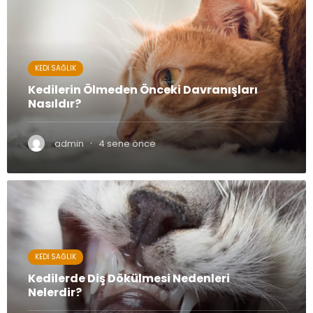
KEDI SAĞLIK
Kedilerin Ölmeden Önceki Davranışları
Nasıldır?
·
admin
4 sene önce
KEDI SAĞLIK
Kedilerde Diş Dökülmesi Nedenleri
Nelerdir?