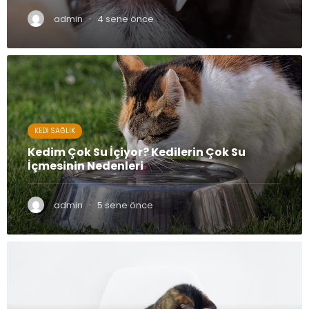
·
admin
4 sene önce
KEDI SAĞLIK
Kedim Çok Su İçiyor? Kedilerin Çok Su
İçmesinin Nedenleri
·
admin
5 sene önce