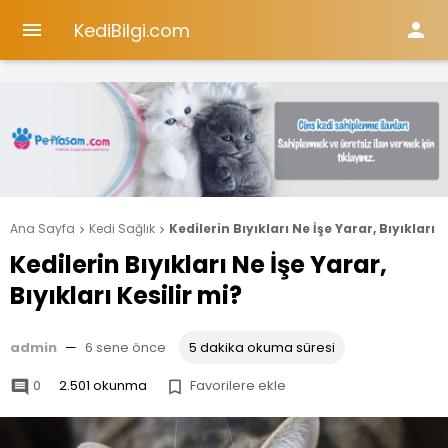
KediBilgi.com


Ana Sayfa
Kedi Sağlık
Kedilerin Bıyıkları Ne İşe Yarar, Bıyıkları K


Kedilerin Bıyıkları Ne İşe Yarar,
Bıyıkları Kesilir mi?
admin
—
6 sene önce
5 dakika okuma süresi
0
2.501 okunma
Favorilere ekle

