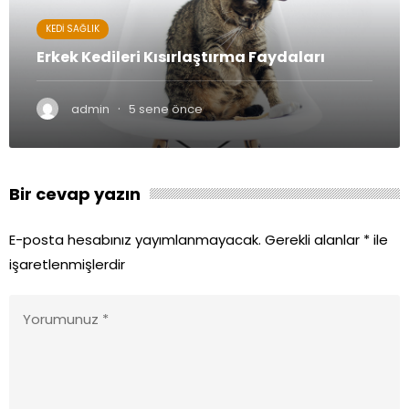
KEDI SAĞLIK
Erkek Kedileri Kısırlaştırma Faydaları
·
admin
5 sene önce
Bir cevap yazın
E-posta hesabınız yayımlanmayacak.
Gerekli alanlar
*
ile
işaretlenmişlerdir