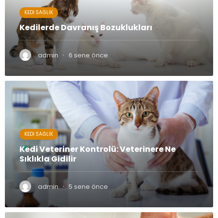
KEDI SAĞLIK
Kedilerde Davranış Bozuklukları
·
admin
6 sene önce
KEDI SAĞLIK
Kedi Veteriner Kontrolü: Veterinere Ne
Sıklıkla Gidilir
·
admin
5 sene önce