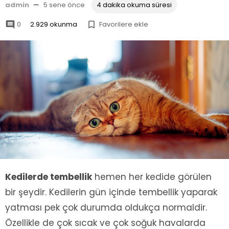
admin
—
5 sene önce
4 dakika okuma süresi
0
2.929 okunma
Favorilere ekle


Kedilerde tembellik
hemen her kedide görülen
bir şeydir. Kedilerin gün içinde tembellik yaparak
yatması pek çok durumda oldukça normaldir.
Özellikle de çok sıcak ve çok soğuk havalarda