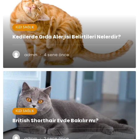
KEDI SAĞLIK
Kedilerde Gıda Alerjisi Belirtileri Nelerdir?
·
admin
4 sene önce
KEDI SAĞLIK
British Shorthair Evde Bakılır mı?
·
admin
2 sene önce