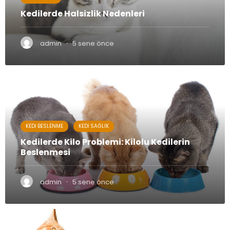
Kedilerde Halsizlik Nedenleri
·
admin
5 sene önce
KEDI BESLENME
KEDI SAĞLIK
Kedilerde Kilo Problemi: Kilolu Kedilerin
Beslenmesi
·
admin
5 sene önce