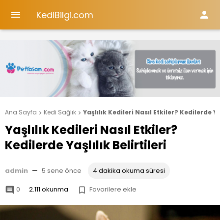
KediBilgi.com


Ana Sayfa
Kedi Sağlık
Yaşlılık Kedileri Nasıl Etkiler? Kedilerde Yaş


Yaşlılık Kedileri Nasıl Etkiler?
Kedilerde Yaşlılık Belirtileri
admin
—
5 sene önce
4 dakika okuma süresi
0
2.111 okunma
Favorilere ekle

