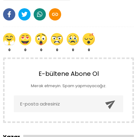

0
0
0
0
0
0
E-bültene Abone Ol
Merak etmeyin. Spam yapmayacağız.

Yazar