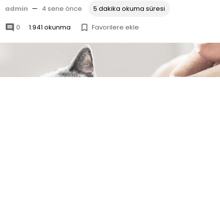
admin
—
4 sene önce
5 dakika okuma süresi
0
1.941 okunma
Favorilere ekle

