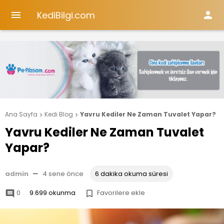
KediBilgi.com


Ana Sayfa
Kedi Blog
Yavru Kediler Ne Zaman Tuvalet Yapar?


Yavru Kediler Ne Zaman Tuvalet
Yapar?
admin
—
4 sene önce
6 dakika okuma süresi
0
9.699 okunma
Favorilere ekle

