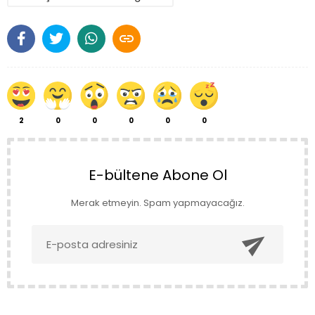

2
0
0
0
0
0
E-bültene Abone Ol
Merak etmeyin. Spam yapmayacağız.
