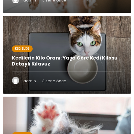
admin
5 sene önce
KEDI BLOG
Kedilerin Kilo Oranı: Yaşa Göre Kedi Kilosu
Detaylı Kılavuz
·
admin
3 sene önce