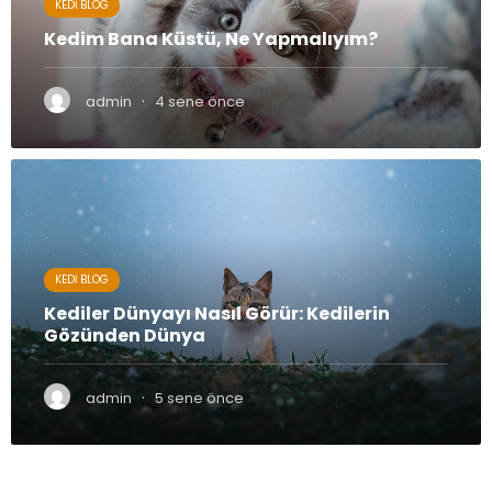
KEDI BLOG
Kedim Bana Küstü, Ne Yapmalıyım?
·
admin
4 sene önce
KEDI BLOG
Kediler Dünyayı Nasıl Görür: Kedilerin
Gözünden Dünya
·
admin
5 sene önce