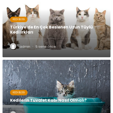
KEDI BLOG
Türkiye’de En Çok Beslenen Uzun Tüylü
Kedi Irkları
·
admin
5 sene önce
KEDI BLOG
Kedilerin Tuvalet Kabı Nasıl Olmalı?