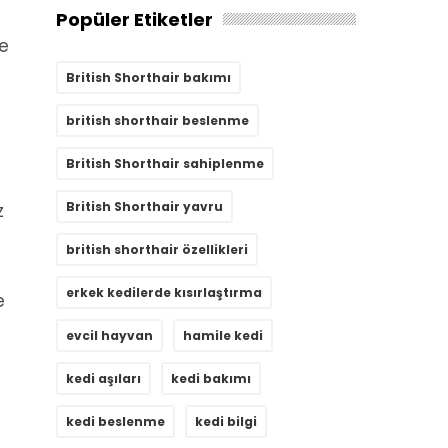
Popüler Etiketler
ce
British Shorthair bakımı
british shorthair beslenme
British Shorthair sahiplenme
British Shorthair yavru
z
british shorthair özellikleri
erkek kedilerde kısırlaştırma
e
evcil hayvan
hamile kedi
kedi aşıları
kedi bakımı
kedi beslenme
kedi bilgi