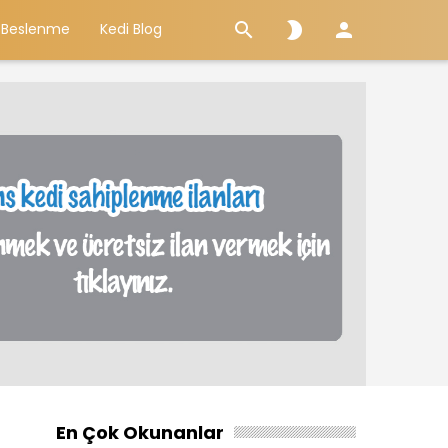



 Beslenme
Kedi Blog
En Çok Okunanlar