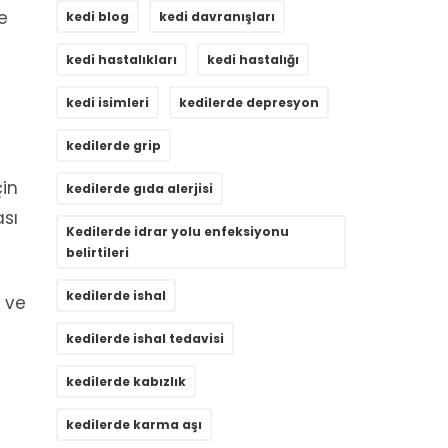
e
kedi blog
kedi davranışları
kedi hastalıkları
kedi hastalığı
kedi isimleri
kedilerde depresyon
kedilerde grip
çin
kedilerde gıda alerjisi
sı
Kedilerde idrar yolu enfeksiyonu
belirtileri
kedilerde ishal
i ve
kedilerde ishal tedavisi
kedilerde kabızlık
kedilerde karma aşı