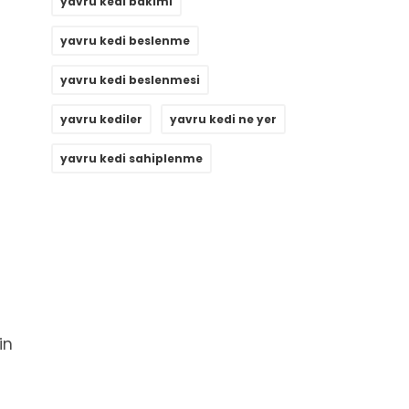
yavru kedi bakımı
yavru kedi beslenme
yavru kedi beslenmesi
yavru kediler
yavru kedi ne yer
yavru kedi sahiplenme
in