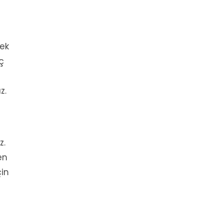
mek
ç
z.
z.
en
çin