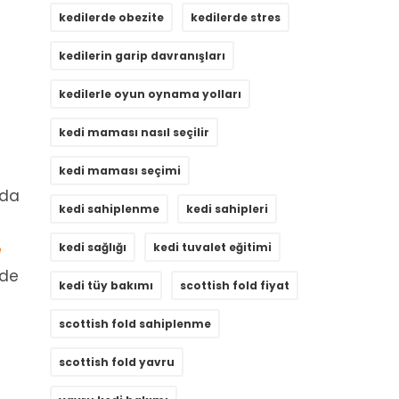
kedilerde obezite
kedilerde stres
kedilerin garip davranışları
kedilerle oyun oynama yolları
kedi maması nasıl seçilir
kedi maması seçimi
nda
kedi sahiplenme
kedi sahipleri
e
kedi sağlığı
kedi tuvalet eğitimi
ede
kedi tüy bakımı
scottish fold fiyat
scottish fold sahiplenme
scottish fold yavru