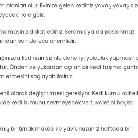
şam alanları olur. Evinize gelen kediniz yavaş yavaş siz
yecek hale gelir.
lmamasına dikkat ediniz. Seramik ya da paslanmaz
çısından son derece önemlidir.
tığınızda kedinizin sizinle daha iyi yolculuk yapması i
ür. Önden ve yukardan açılan bir kedi taşıma çanta
 etmesini sağlayabilirsiniz.
nli olarak değiştirilmesi gerekiyor. Kedi kumu kalitel
halde kedi kumunu sevmeyecek ve tuvaletini başka
tilmiş bir tırnak makası ile yavrunuzun 2 haftada bir