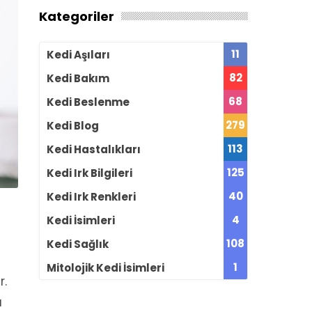
Kategoriler
11
Kedi Aşıları
82
Kedi Bakım
68
Kedi Beslenme
279
Kedi Blog
113
Kedi Hastalıkları
125
Kedi Irk Bilgileri
40
Kedi Irk Renkleri
4
Kedi İsimleri
108
Kedi Sağlık
1
Mitolojik Kedi İsimleri
r.
ı