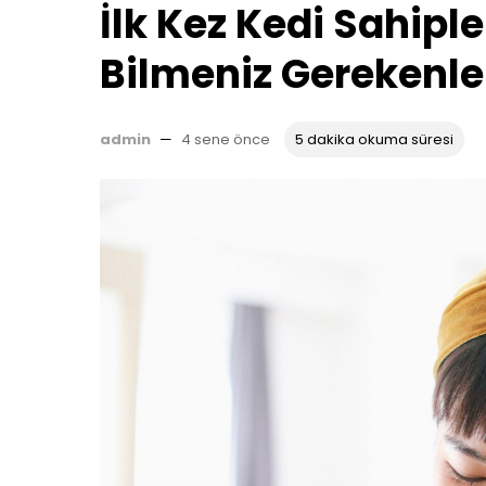
İlk Kez Kedi Sahipl
Bilmeniz Gerekenle
admin
—
4 sene önce
5 dakika okuma süresi