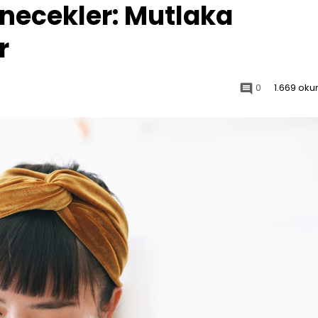
enecekler: Mutlaka
r
0
1.669 ok
