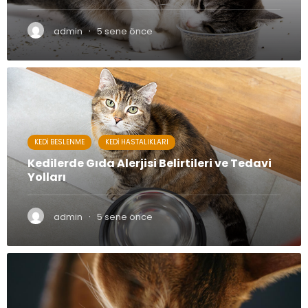
·
admin
5 sene önce
KEDI BESLENME
KEDI HASTALIKLARI
Kedilerde Gıda Alerjisi Belirtileri ve Tedavi
Yolları
·
admin
5 sene önce