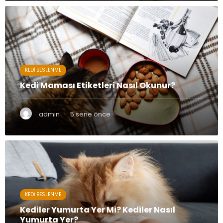
KEDI BESLENME
Kedi Maması Etiketleri Nasıl Okunur?
·
admin
5 sene önce
KEDI BESLENME
Kediler Yumurta Yer Mi? Kediler Nasıl
Yumurta Yer?