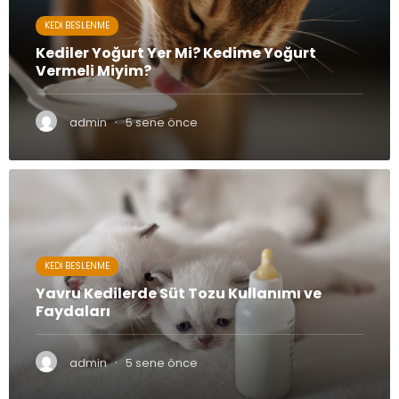
KEDI BESLENME
Kediler Yoğurt Yer Mi? Kedime Yoğurt
Vermeli Miyim?
·
admin
5 sene önce
KEDI BESLENME
Yavru Kedilerde Süt Tozu Kullanımı ve
Faydaları
·
admin
5 sene önce