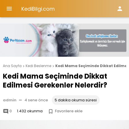
KediBilgi.com


Ana Sayfa
Kedi Beslenme
Kedi Mama Seçiminde Dikkat Edilmesi


Kedi Mama Seçiminde Dikkat
Edilmesi Gerekenler Nelerdir?
admin
—
4 sene önce
5 dakika okuma süresi
0
1.432 okunma
Favorilere ekle

