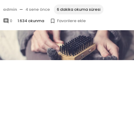
admin
—
4 sene önce
6 dakika okuma süresi
0
1.634 okunma
Favorilere ekle


Kedi bakımı
, kedilerin sağlıklarını koruması,