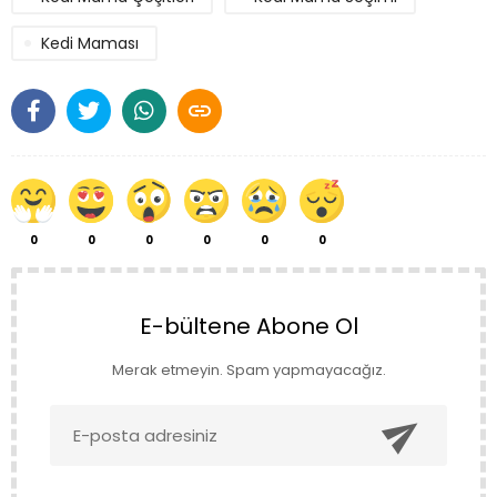
Kedi Maması

0
0
0
0
0
0
E-bültene Abone Ol
Merak etmeyin. Spam yapmayacağız.
