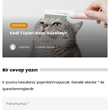
KEDI BAKIM
Kedi Tüyleri Nasıl Güzelleşir
·
admin
2 sene önce
Bir cevap yazın
E-posta hesabınız yayımlanmayacak.
Gerekli alanlar
*
ile
işaretlenmişlerdir