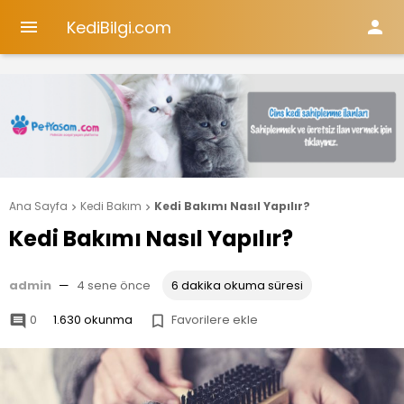
KediBilgi.com


Ana Sayfa
Kedi Bakım
Kedi Bakımı Nasıl Yapılır?


Kedi Bakımı Nasıl Yapılır?
admin
—
4 sene önce
6 dakika okuma süresi
0
1.630 okunma
Favorilere ekle

