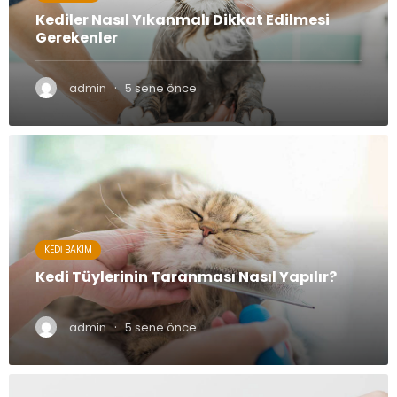
Kediler Nasıl Yıkanmalı Dikkat Edilmesi
Gerekenler
·
admin
5 sene önce
KEDI BAKIM
Kedi Tüylerinin Taranması Nasıl Yapılır?
·
admin
5 sene önce