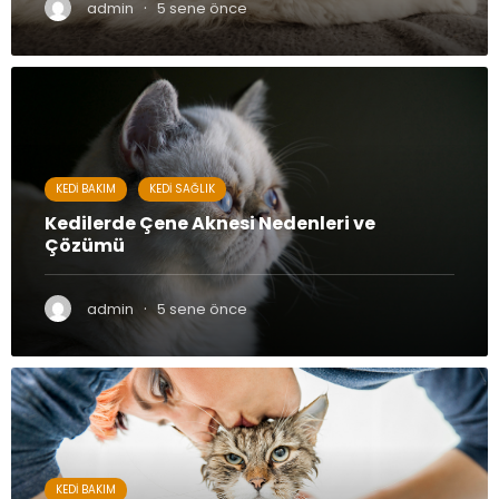
·
admin
5 sene önce
KEDI BAKIM
KEDI SAĞLIK
Kedilerde Çene Aknesi Nedenleri ve
Çözümü
·
admin
5 sene önce
KEDI BAKIM