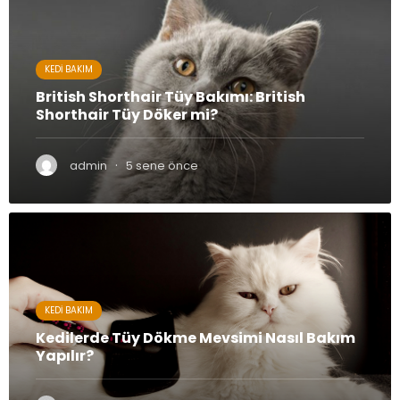
KEDI BAKIM
British Shorthair Tüy Bakımı: British
Shorthair Tüy Döker mi?
·
admin
5 sene önce
KEDI BAKIM
Kedilerde Tüy Dökme Mevsimi Nasıl Bakım
Yapılır?