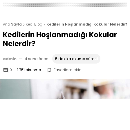
Ana Sayfa
Kedi Blog
Kedilerin Hoşlanmadığı Kokular Nelerdir?


Kedilerin Hoşlanmadığı Kokular
Nelerdir?
admin
—
4 sene önce
5 dakika okuma süresi
0
1.751 okunma
Favorilere ekle

