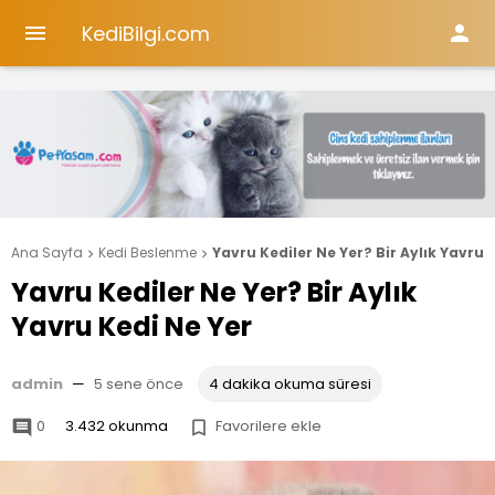
KediBilgi.com


Ana Sayfa
Kedi Beslenme
Yavru Kediler Ne Yer? Bir Aylık Yavru 


Yavru Kediler Ne Yer? Bir Aylık
Yavru Kedi Ne Yer
admin
—
5 sene önce
4 dakika okuma süresi
0
3.432 okunma
Favorilere ekle

