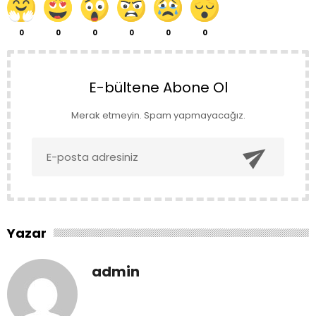
0
0
0
0
0
0
E-bültene Abone Ol
Merak etmeyin. Spam yapmayacağız.

Yazar
admin