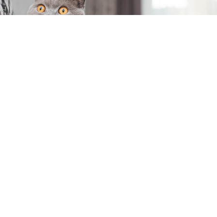
Scottish Fold mama
ve beslenmesi ile kedinizin
uzun ve sağlıklı bir ömür yaşaması mümkündür.
Bu kediler narin ve nazik kedilerdir.
Scottish Fold
s
ahiplenme
ve bakım ihtiyaçları diğer kedilerden
daha farklı olabilir. Beslenmesi ile ilgili doğru
seçimler yaparsanız fiziksel hassasiyetlerini
ortaya çıkaran türlü hastalıklardan korunmasını