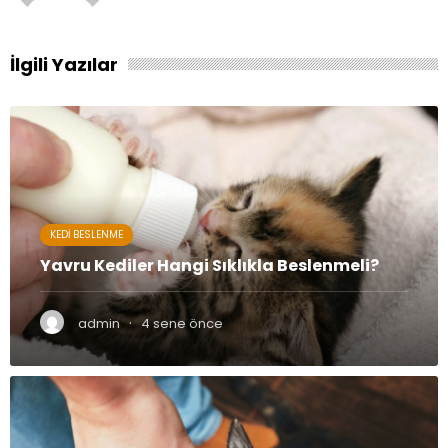
İlgili Yazılar
KEDI BESLENME
Yavru Kediler Hangi Sıklıkla Beslenmeli?
·
admin
4 sene önce