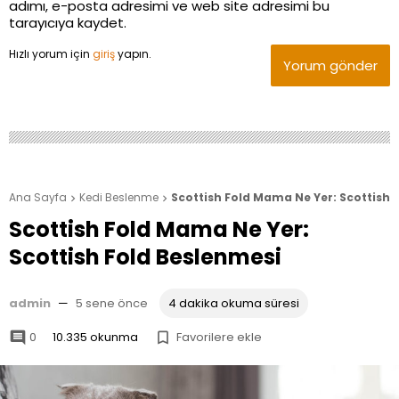
adımı, e-posta adresimi ve web site adresimi bu
tarayıcıya kaydet.
Hızlı yorum için
giriş
yapın.
Yorum gönder
Ana Sayfa
Kedi Beslenme
Scottish Fold Mama Ne Yer: Scottish 


Scottish Fold Mama Ne Yer:
Scottish Fold Beslenmesi
admin
—
5 sene önce
4 dakika okuma süresi
0
10.335 okunma
Favorilere ekle

