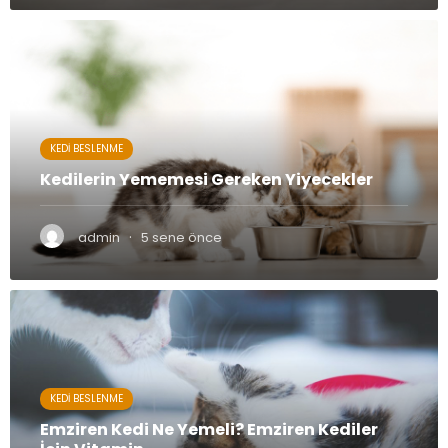
KEDI BESLENME
Kedilerin Yememesi Gereken Yiyecekler
·
admin
5 sene önce
KEDI BESLENME
Emziren Kedi Ne Yemeli? Emziren Kediler