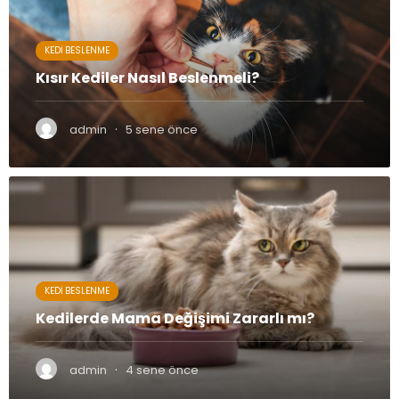
KEDI BESLENME
Kısır Kediler Nasıl Beslenmeli?
·
admin
5 sene önce
KEDI BESLENME
Kedilerde Mama Değişimi Zararlı mı?
·
admin
4 sene önce