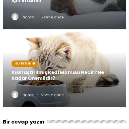
İçin Vitamin
·
admin
5 sene önce
KEDI BESLENME
Kısırlaştırılmış Kedi Maması Nedir? Ne
Kadar Önemlidir?
·
admin
5 sene önce
Bir cevap yazın