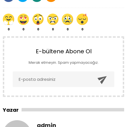
0
0
0
0
0
0
E-bültene Abone Ol
Merak etmeyin. Spam yapmayacağız.

Yazar
admin