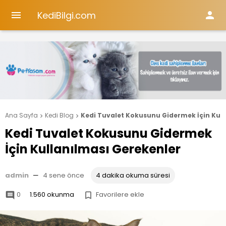
KediBilgi.com


Ana Sayfa
Kedi Blog
Kedi Tuvalet Kokusunu Gidermek İçin Kull


Kedi Tuvalet Kokusunu Gidermek
İçin Kullanılması Gerekenler
admin
—
4 sene önce
4 dakika okuma süresi
0
1.560 okunma
Favorilere ekle

