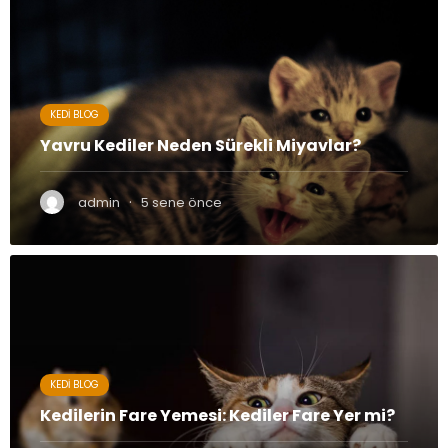
KEDI BLOG
Yavru Kediler Neden Sürekli Miyavlar?
·
admin
5 sene önce
KEDI BLOG
Kedilerin Fare Yemesi: Kediler Fare Yer mi?