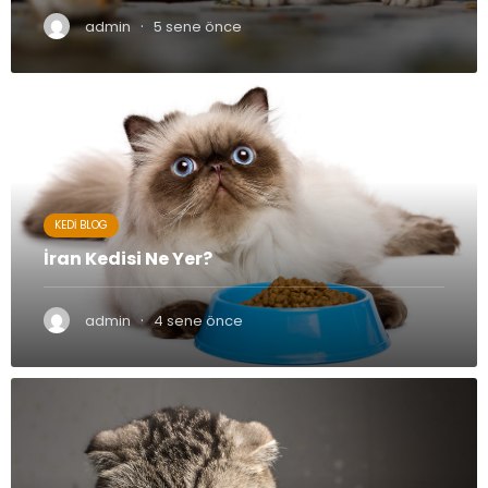
·
admin
5 sene önce
KEDI BLOG
İran Kedisi Ne Yer?
·
admin
4 sene önce