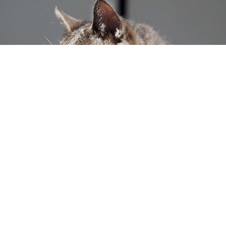
Kedilerde diyabet şeker hastalığı
olarak bilinen
hipoglisemi, dikkat edilmediği takdirde ölümcül
sonuçlar doğurabilir. Tüm canlılarda olduğu gibi