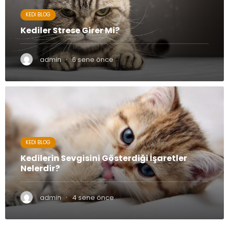
KEDI BLOG
Kediler Strese Girer Mi?
·
admin
6 sene önce
KEDI BLOG
Kedilerin Sevgisini Gösterdiği İşaretler
Nelerdir?
·
admin
4 sene önce