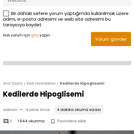
Bir dahaki sefere yorum yaptığımda kullanılmak üzere
adımı, e-posta adresimi ve web site adresimi bu
tarayıcıya kaydet.
Hızlı yorum için
giriş
yapın.
Yorum gönder
Ana Sayfa
Kedi Hastalıkları
Kedilerde Hipoglisemi


Kedilerde Hipoglisemi
admin
—
4 sene önce
4 dakika okuma süresi
0
1.544 okunma
Favorilere ekle

