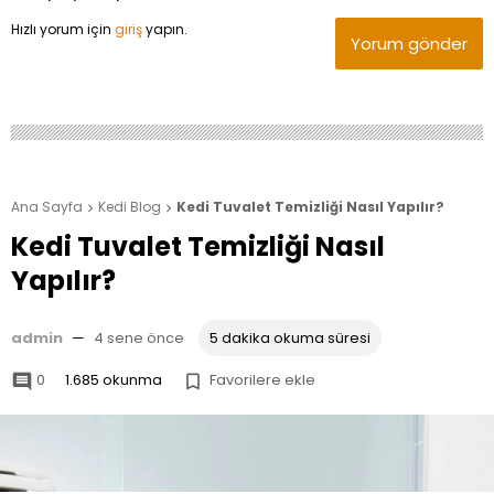
Hızlı yorum için
giriş
yapın.
Yorum gönder
Ana Sayfa
Kedi Blog
Kedi Tuvalet Temizliği Nasıl Yapılır?


Kedi Tuvalet Temizliği Nasıl
Yapılır?
admin
—
4 sene önce
5 dakika okuma süresi
0
1.685 okunma
Favorilere ekle

