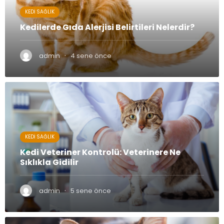
KEDI SAĞLIK
Kedilerde Gıda Alerjisi Belirtileri Nelerdir?
·
admin
4 sene önce
KEDI SAĞLIK
Kedi Veteriner Kontrolü: Veterinere Ne
Sıklıkla Gidilir
·
admin
5 sene önce