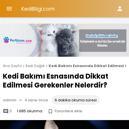
KediBilgi.com


Ana Sayfa
Kedi Sağlık
Kedi Bakımı Esnasında Dikkat Edilmesi G


Kedi Bakımı Esnasında Dikkat
Edilmesi Gerekenler Nelerdir?
admin
—
4 sene önce
6 dakika okuma süresi
0
1.685 okunma
Favorilere ekle

