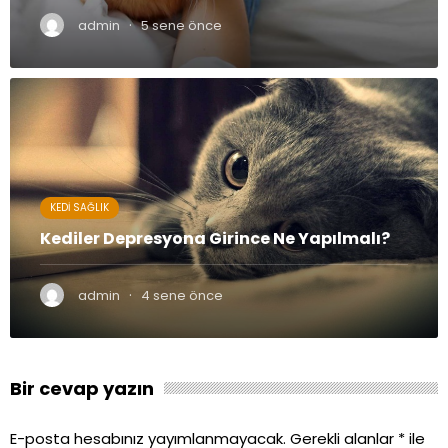
·
admin
5 sene önce
KEDI SAĞLIK
Kediler Depresyona Girince Ne Yapılmalı?
·
admin
4 sene önce
Bir cevap yazın
E-posta hesabınız yayımlanmayacak.
Gerekli alanlar
*
ile