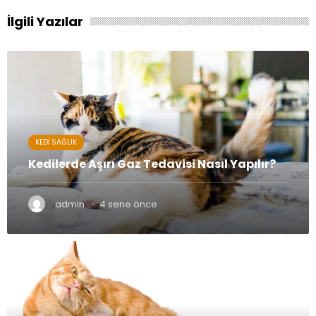
İlgili Yazılar
KEDI SAĞLIK
Kedilerde Aşırı Gaz Tedavisi Nasıl Yapılır?
·
admin
4 sene önce