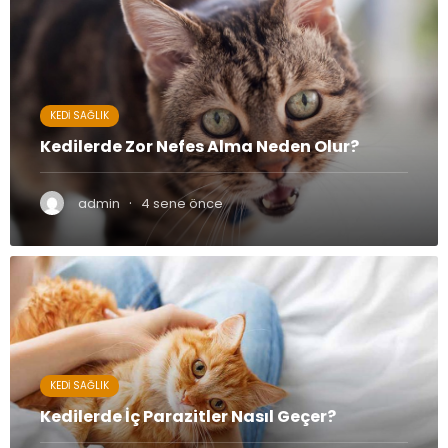
KEDI SAĞLIK
Kedilerde Zor Nefes Alma Neden Olur?
·
admin
4 sene önce
KEDI SAĞLIK
Kedilerde İç Parazitler Nasıl Geçer?