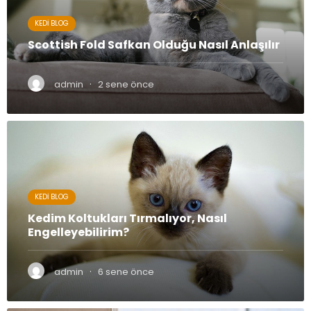
KEDI BLOG
Scottish Fold Safkan Olduğu Nasıl Anlaşılır
·
admin
2 sene önce
KEDI BLOG
Kedim Koltukları Tırmalıyor, Nasıl
Engelleyebilirim?
·
admin
6 sene önce