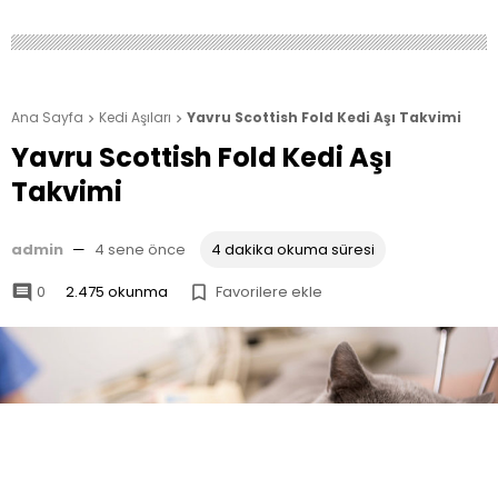
Ana Sayfa
Kedi Aşıları
Yavru Scottish Fold Kedi Aşı Takvimi


Yavru Scottish Fold Kedi Aşı
Takvimi
admin
—
4 sene önce
4 dakika okuma süresi
0
2.475 okunma
Favorilere ekle

