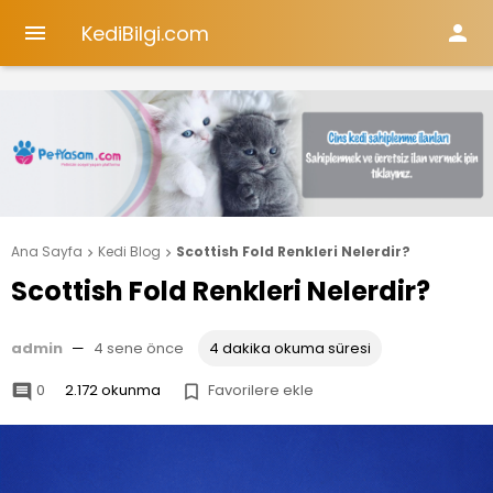
KediBilgi.com


Ana Sayfa
Kedi Blog
Scottish Fold Renkleri Nelerdir?


Scottish Fold Renkleri Nelerdir?
admin
—
4 sene önce
4 dakika okuma süresi
0
2.172 okunma
Favorilere ekle

