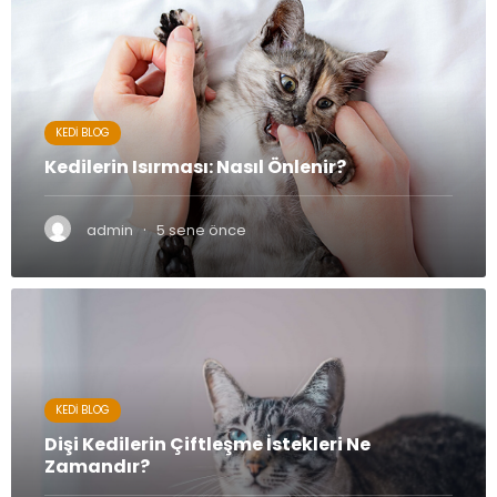
KEDI BLOG
Kedilerin Isırması: Nasıl Önlenir?
·
admin
5 sene önce
KEDI BLOG
Dişi Kedilerin Çiftleşme İstekleri Ne
Zamandır?