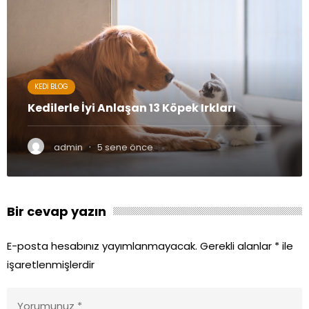
KEDI BLOG
Kedilerle İyi Anlaşan 13 Köpek Irkları
·
admin
5 sene önce
Bir cevap yazın
E-posta hesabınız yayımlanmayacak.
Gerekli alanlar
*
ile
işaretlenmişlerdir