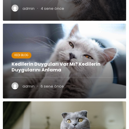
·
admin
4 sene önce
KEDI BLOG
Kedilerin Duyguları Var Mı? Kedilerin
Duygularını Anlama
·
admin
6 sene önce