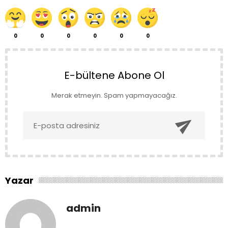
0
0
0
0
0
0
E-bültene Abone Ol
Merak etmeyin. Spam yapmayacağız.

Yazar
admin