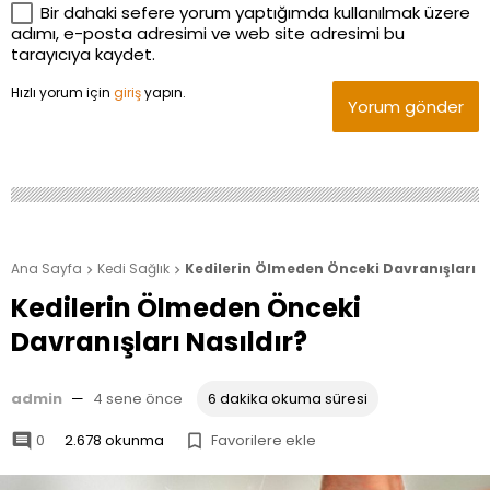
Bir dahaki sefere yorum yaptığımda kullanılmak üzere
adımı, e-posta adresimi ve web site adresimi bu
tarayıcıya kaydet.
Hızlı yorum için
giriş
yapın.
Yorum gönder
Ana Sayfa
Kedi Sağlık
Kedilerin Ölmeden Önceki Davranışları N


Kedilerin Ölmeden Önceki
Davranışları Nasıldır?
admin
—
4 sene önce
6 dakika okuma süresi
0
2.678 okunma
Favorilere ekle

