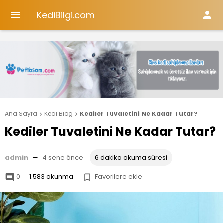
KediBilgi.com


Ana Sayfa
Kedi Blog
Kediler Tuvaletini Ne Kadar Tutar?


Kediler Tuvaletini Ne Kadar Tutar?
admin
—
4 sene önce
6 dakika okuma süresi
0
1.583 okunma
Favorilere ekle

