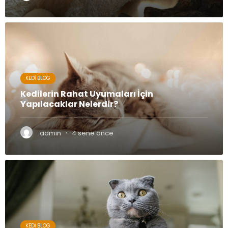
KEDI BLOG
Kedilerin Rahat Uyumaları İçin
Yapılacaklar Nelerdir?
·
admin
4 sene önce
KEDI BLOG