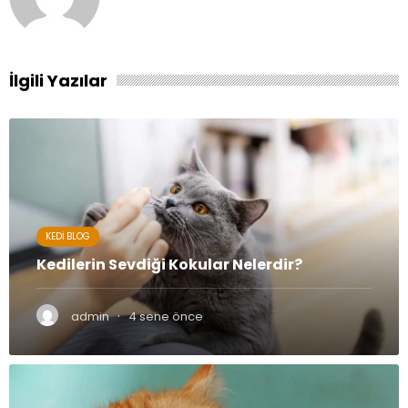
İlgili Yazılar
KEDI BLOG
Kedilerin Sevdiği Kokular Nelerdir?
·
admin
4 sene önce