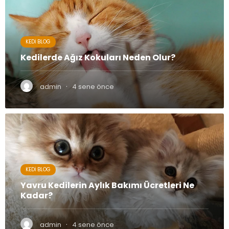
KEDI BLOG
Kedilerde Ağız Kokuları Neden Olur?
·
admin
4 sene önce
KEDI BLOG
Yavru Kedilerin Aylık Bakımı Ücretleri Ne
Kadar?
·
admin
4 sene önce