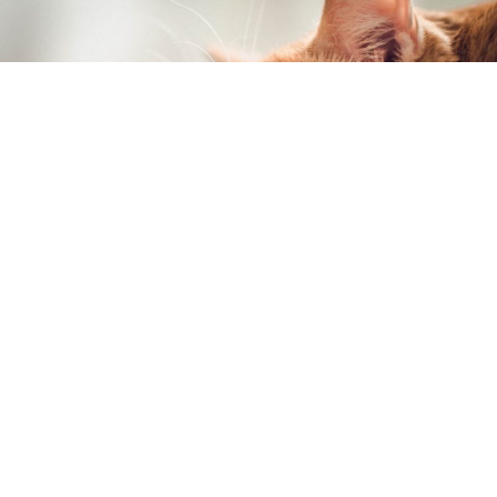
Kedilerin ölüm öncesi davranışları
, şöyle
sıralanmıştır:
Az mama yeme ve su içme
Kilo kaybı yaşanması