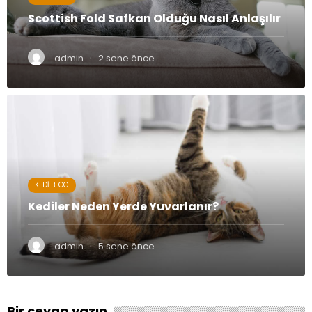
Scottish Fold Safkan Olduğu Nasıl Anlaşılır
·
admin
2 sene önce
KEDI BLOG
Kediler Neden Yerde Yuvarlanır?
·
admin
5 sene önce
Bir cevap yazın