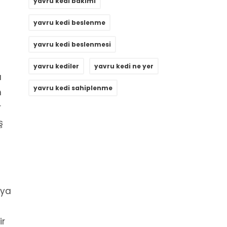
yavru kedi bakımı
yavru kedi beslenme
yavru kedi beslenmesi
yavru kediler
yavru kedi ne yer
a
yavru kedi sahiplenme
n
r
ş
 ya
ir