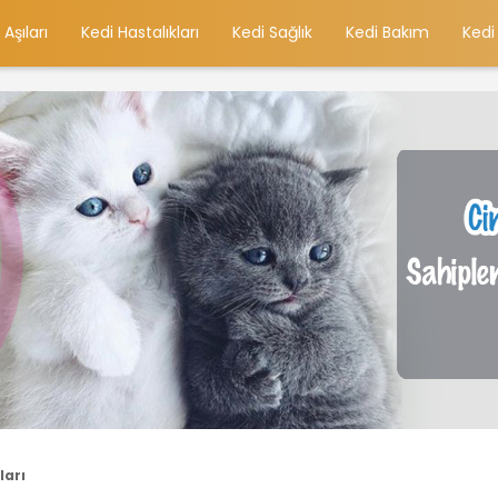
 Aşıları
Kedi Hastalıkları
Kedi Sağlık
Kedi Bakım
Kedi
ları