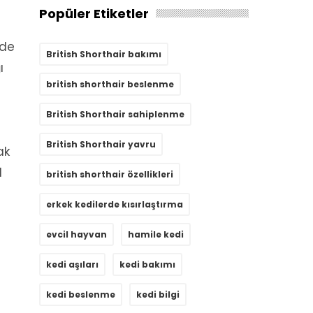
Popüler Etiketler
rde
British Shorthair bakımı
ı
british shorthair beslenme
British Shorthair sahiplenme
British Shorthair yavru
ak
l
british shorthair özellikleri
erkek kedilerde kısırlaştırma
evcil hayvan
hamile kedi
kedi aşıları
kedi bakımı
kedi beslenme
kedi bilgi