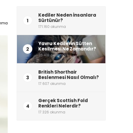
Kediler Neden İnsanlara
1
Sürtünür?
unma
171.160 okunma
Yavru Kedilerin Sütten
2
Kesilmesi Ne Zamandır?
26.418 okunma
British Shorthair
3
Beslenmesi Nasıl Olmalı?
17.607 okunma
Gerçek Scottish Fold
4
Renkleri Nelerdir?
17.326 okunma