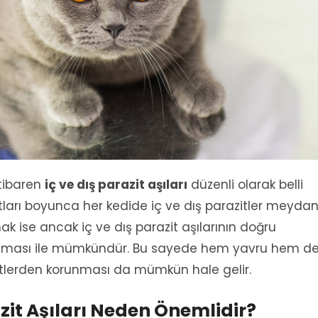
tibaren
iç ve dış parazit aşıları
düzenli olarak belli
atları boyunca her kedide iç ve dış parazitler meyda
k ise ancak iç ve dış parazit aşılarının doğru
ılması ile mümkündür. Bu sayede hem yavru hem d
azitlerden korunması da mümkün hale gelir.
zit Aşıları Neden Önemlidir?