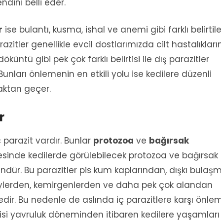
endini belli eder.
r
ise bulantı, kusma, ishal ve anemi gibi farklı belirtile
razitler genellikle evcil dostlarımızda cilt hastalıklar
küntü gibi pek çok farklı belirtisi ile dış parazitler
 Bunları önlemenin en etkili yolu ise kedilere düzenli
maktan geçer.
r
iç parazit vardır. Bunlar
protozoa
ve
bağırsak
sayesinde kedilerde görülebilecek protozoa ve bağırsak
dür. Bu parazitler pis kum kaplarından, dışkı bulaşm
tüylerden, kemirgenlerden ve daha pek çok alandan
edir. Bu nedenle de aslında iç parazitlere karşı önle
si yavruluk döneminden itibaren kedilere yaşamları