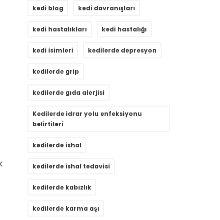
kedi blog
kedi davranışları
kedi hastalıkları
kedi hastalığı
kedi isimleri
kedilerde depresyon
kedilerde grip
kedilerde gıda alerjisi
Kedilerde idrar yolu enfeksiyonu
belirtileri
kedilerde ishal
k
kedilerde ishal tedavisi
kedilerde kabızlık
kedilerde karma aşı