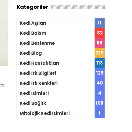
Kategoriler
11
Kedi Aşıları
82
Kedi Bakım
68
Kedi Beslenme
279
Kedi Blog
113
Kedi Hastalıkları
125
Kedi Irk Bilgileri
40
Kedi Irk Renkleri
na
4
Kedi İsimleri
e
108
Kedi Sağlık
1
Mitolojik Kedi İsimleri