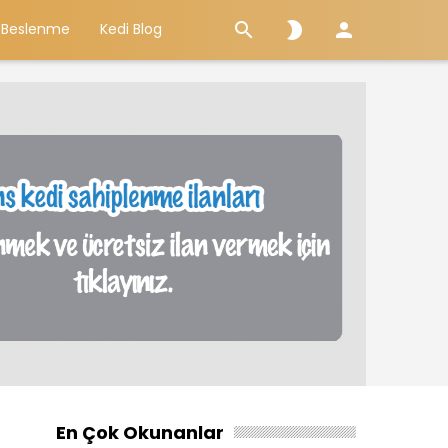



 Beslenme
Kedi Blog
En Çok Okunanlar