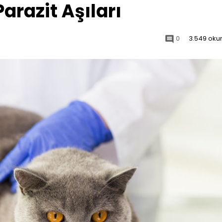
Parazit Aşıları
0
3.549 ok
