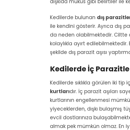
dışkıda mukus gibi belirtiler ile k
Kedilerde bulunan
dış parazitle
ile kendini gösterir. Ayrıca dış pa
da neden olabilmektedir. Ciltte dö
kolaylıkla ayırt edilebilmektedir.
şekilde dış parazit aşısı yaptır
Kedilerde İç Parazitle
Kedilerde sıklıkla görülen iki tip 
kurtları
dır. İç parazit aşıları 
kurtlarının engellenmesi mümkün
yiyeceklerden, dışkı bulaşmış 
evcil dostlarınıza bulaşabilmekt
almak pek mümkün olmaz. En iyi