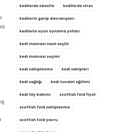
kedilerde obezite
kedilerde stres
r
kedilerin garip davranışları
ına
kedilerle oyun oynama yolları
kedi maması nasıl seçilir
kedi maması seçimi
kedi sahiplenme
kedi sahipleri
kedi sağlığı
kedi tuvalet eğitimi
kedi tüy bakımı
scottish fold fiyat
ış
scottish fold sahiplenme
m
scottish fold yavru