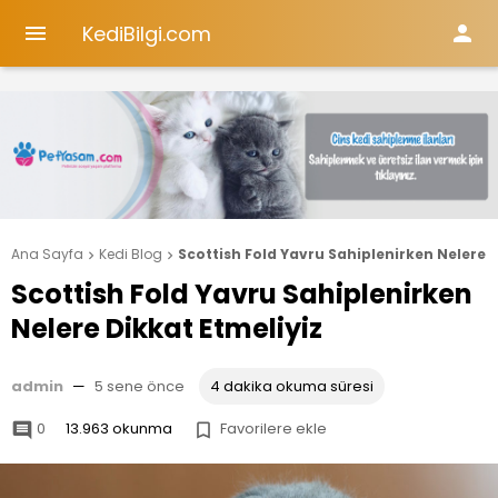
KediBilgi.com


Ana Sayfa
Kedi Blog
Scottish Fold Yavru Sahiplenirken Nelere D


Scottish Fold Yavru Sahiplenirken
Nelere Dikkat Etmeliyiz
admin
—
5 sene önce
4 dakika okuma süresi
0
13.963 okunma
Favorilere ekle

