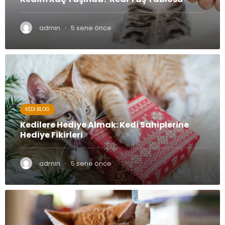
·
admin
5 sene önce
KEDI BLOG
Kedilere Hediye Almak: Kedi Sahiplerine
Hediye Fikirleri
·
admin
5 sene önce