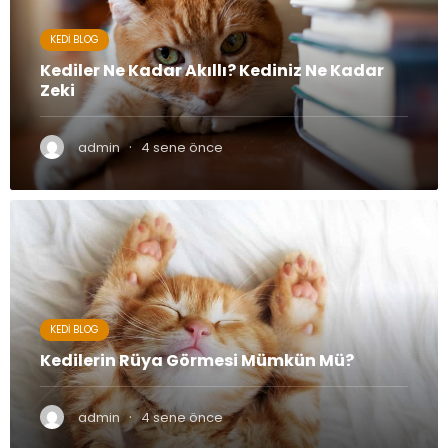
KEDI BLOG
Kediler Ne Kadar Akıllı? Kediniz Ne Kadar
Zeki
·
admin
4 sene önce
KEDI BLOG
Kedilerin Rüya Görmesi Mümkün Mü?
·
admin
4 sene önce