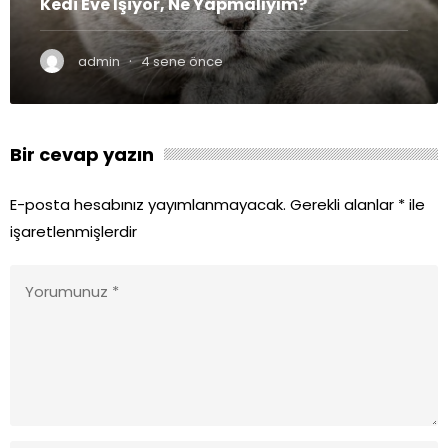
Kedi Eve İşiyor, Ne Yapmalıyım?
·
admin
4 sene önce
Bir cevap yazın
E-posta hesabınız yayımlanmayacak.
Gerekli alanlar
*
ile
işaretlenmişlerdir