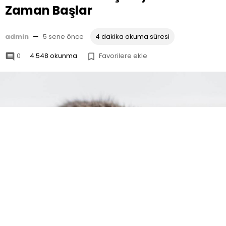
Zaman Başlar
admin
—
5 sene önce
4 dakika okuma süresi
0
4.548 okunma
Favorilere ekle

