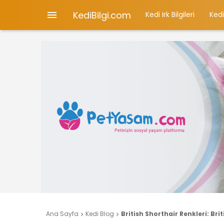
KediBilgi.com

Kedi Irk Bilgileri
Kedi
Ana Sayfa
Kedi Blog
British Shorthair Renkleri: Bri

