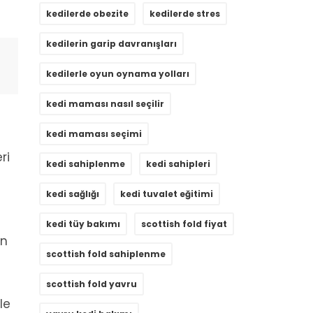
kedilerde obezite
kedilerde stres
kedilerin garip davranışları
kedilerle oyun oynama yolları
kedi maması nasıl seçilir
kedi maması seçimi
ri
kedi sahiplenme
kedi sahipleri
kedi sağlığı
kedi tuvalet eğitimi
kedi tüy bakımı
scottish fold fiyat
in
scottish fold sahiplenme
scottish fold yavru
le