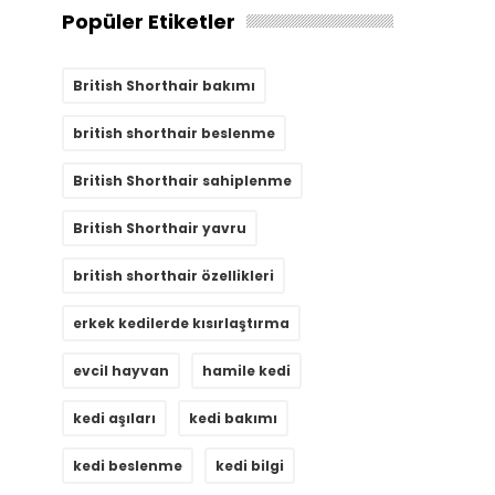
Popüler Etiketler
British Shorthair bakımı
british shorthair beslenme
British Shorthair sahiplenme
British Shorthair yavru
british shorthair özellikleri
erkek kedilerde kısırlaştırma
evcil hayvan
hamile kedi
kedi aşıları
kedi bakımı
kedi beslenme
kedi bilgi