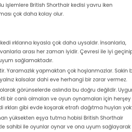
 işlemlere British Shorthair kedisi yavru iken
lması çok daha kolay olur.
r kedi ırklarına kıyasla çok daha uysaldır. İnsanlarla,
nlarla arası her zaman iyidir. Çevresi ile iyi geçinip
 uyum sağlamaktadır.
tir. Yaramazlık yapmaktan çok hoşlanmazlar. Sakin b
yalnız kalsalar dahi eve herhangi bir zarar vermez.
olarak görünselerde aslında bu doğru değildir. Uygu
i bir canlı olmaları ve oyun oynamaları için herşey
 ırkları gibi evde koşarak etrafı dağıtma huyları yok
unan yüksekten eşya tutma hobisi British Shorthair
kle sahibi ile oyunlar oynar ve ona uyum sağlayarak