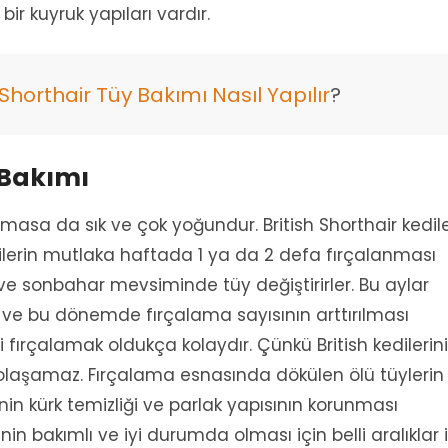
ir kuyruk yapıları vardır.
 Shorthair Tüy Bakımı Nasıl Yapılır
?
 Bakımı
olmasa da sık ve çok yoğundur. British Shorthair kedile
ilerin mutlaka haftada 1 ya da 2 defa fırçalanması
ar ve sonbahar mevsiminde tüy değiştirirler. Bu aylar
r ve bu dönemde fırçalama sayısının arttırılması
ini fırçalamak oldukça kolaydır. Çünkü British kedilerin
 dolaşamaz. Fırçalama esnasında dökülen ölü tüylerin
inin kürk temizliği ve parlak yapısının korunması
inin bakımlı ve iyi durumda olması için belli aralıklar i