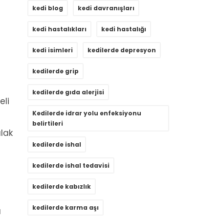
kedi blog
kedi davranışları
kedi hastalıkları
kedi hastalığı
kedi isimleri
kedilerde depresyon
kedilerde grip
kedilerde gıda alerjisi
eli
Kedilerde idrar yolu enfeksiyonu
belirtileri
ulak
kedilerde ishal
kedilerde ishal tedavisi
kedilerde kabızlık
kedilerde karma aşı
ü