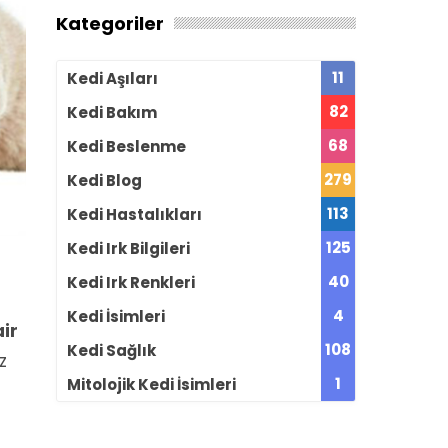
Kategoriler
11
Kedi Aşıları
82
Kedi Bakım
68
Kedi Beslenme
279
Kedi Blog
113
Kedi Hastalıkları
125
Kedi Irk Bilgileri
40
Kedi Irk Renkleri
4
Kedi İsimleri
air
108
Kedi Sağlık
z
1
Mitolojik Kedi İsimleri