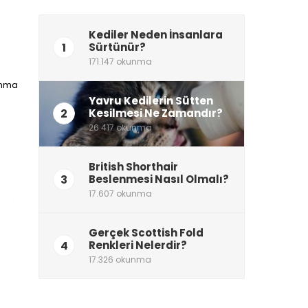
Kediler Neden İnsanlara
1
Sürtünür?
171.147 okunma
unma
Yavru Kedilerin Sütten
2
Kesilmesi Ne Zamandır?
26.417 okunma
British Shorthair
3
Beslenmesi Nasıl Olmalı?
17.607 okunma
Gerçek Scottish Fold
4
Renkleri Nelerdir?
17.326 okunma