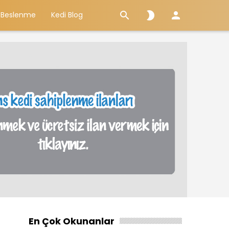



 Beslenme
Kedi Blog
En Çok Okunanlar