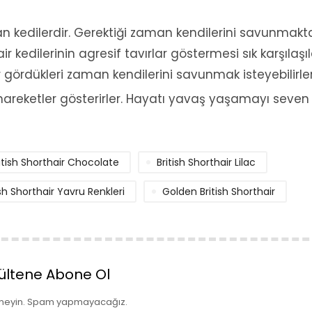
ınan kedilerdir. Gerektiği zaman kendilerini savunmak
ir kedilerinin agresif tavırlar göstermesi sık karşılaşı
 gördükleri zaman kendilerini savunmak isteyebilirler
n hareketler gösterirler. Hayatı yavaş yaşamayı seven
itish Shorthair Chocolate
British Shorthair Lilac
ish Shorthair Yavru Renkleri
Golden British Shorthair
ültene Abone Ol
meyin. Spam yapmayacağız.