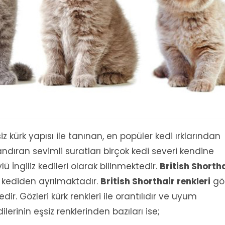
iz kürk yapısı ile tanınan, en popüler kedi ırklarından
ğı andıran sevimli suratları birçok kedi severi kendine
ü İngiliz kedileri olarak bilinmektedir.
British Shorth
k kediden ayrılmaktadır.
British Shorthair renkleri
gö
tedir. Gözleri kürk renkleri ile orantılıdır ve uyum
dilerinin eşsiz renklerinden bazıları ise;