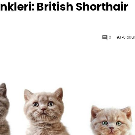
nkleri: British Shorthair
0
9.170 ok
