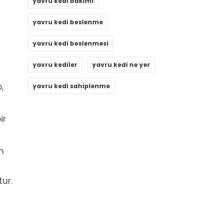
yavru kedi bakımı
yavru kedi beslenme
yavru kedi beslenmesi
yavru kediler
yavru kedi ne yer
,
yavru kedi sahiplenme
ir
n
tur.