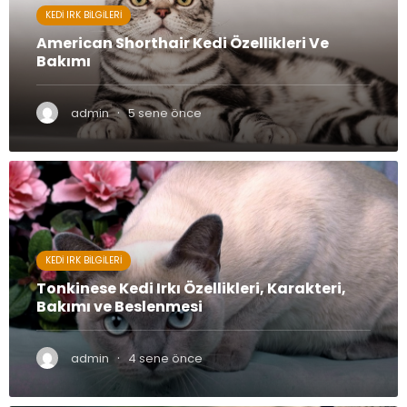
KEDI IRK BILGILERI
American Shorthair Kedi Özellikleri Ve
Bakımı
·
admin
5 sene önce
KEDI IRK BILGILERI
Tonkinese Kedi Irkı Özellikleri, Karakteri,
Bakımı ve Beslenmesi
·
admin
4 sene önce