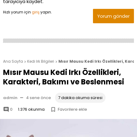
tarayıcıya kaydet.
Hızlı yorum için
giriş
yapın.
Yorum gönder
Ana Sayfa
Kedi Irk Bilgileri
Mısır Mausu Kedi Irkı Özellikleri, Kar


Mısır Mausu Kedi Irkı Özellikleri,
Karakteri, Bakımı ve Beslenmesi
admin
—
4 sene önce
7 dakika okuma süresi
0
1.376 okunma
Favorilere ekle

