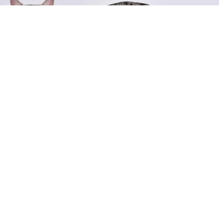
Mısır Mausu kedi ırkı
, dünyadaki kedi ırklarının en
eskisi olarak bilinmektedir. Mısır Mausu, Mısır’da
bulunan kedilerin torunları olduğu
düşünülmektedir. Bunun nedeni olarak ise, Mısır
Mausu’nun Mısır kedileri ile olan benzerliğidir. Bu
kedi ırkı ile ilgili bilgilere göre, Mısır Mausu’nun