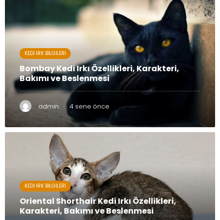
KEDI IRK BILGILERI
Bombay Kedi Irkı Özellikleri, Karakteri,
Bakımı ve Beslenmesi
·
admin
4 sene önce
KEDI IRK BILGILERI
Oriental Shorthair Kedi Irkı Özellikleri,
Karakteri, Bakımı ve Beslenmesi