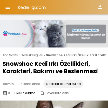
KediBilgi.com


Ana Sayfa
Kedi Irk Bilgileri
Snowshoe Kedi Irkı Özellikleri, Karakt


Snowshoe Kedi Irkı Özellikleri,
Karakteri, Bakımı ve Beslenmesi
admin
—
4 sene önce
6 dakika okuma süresi
0
1.500 okunma
Favorilere ekle

