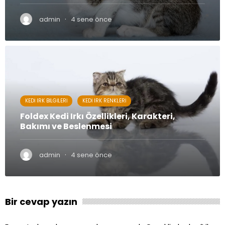
·
admin
4 sene önce
KEDI IRK BILGILERI
KEDI IRK RENKLERI
Foldex Kedi Irkı Özellikleri, Karakteri,
Bakımı ve Beslenmesi
·
admin
4 sene önce
Bir cevap yazın