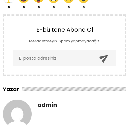
0
0
0
0
0
0
E-bültene Abone Ol
Merak etmeyin. Spam yapmayacağız.

Yazar
admin