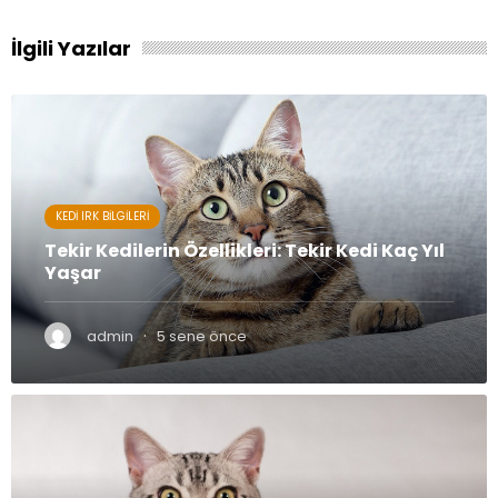
İlgili Yazılar
KEDI IRK BILGILERI
Tekir Kedilerin Özellikleri: Tekir Kedi Kaç Yıl
Yaşar
·
admin
5 sene önce