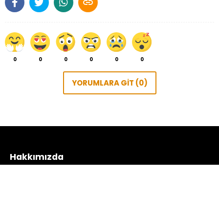

0
0
0
0
0
0
YORUMLARA GİT (0)
Hakkımızda
Sitemiz üzerinden kedilerin renkli Dünya’sı hakkında bilgi
alabilir ve gönderilere yorum yaparak uzman
kadromuza sorular sorabilirsiniz.