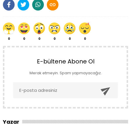

0
0
0
0
0
0
E-bültene Abone Ol
Merak etmeyin. Spam yapmayacağız.

Yazar