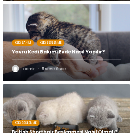
KEDI BAKIM
KEDI BESLENME
Yavru Kedi Bakımı Evde Nasıl Yapılır?
·
admin
5 sene önce
KEDI BESLENME
British Shorthair Beslenmesi Nasıl Olmalı?