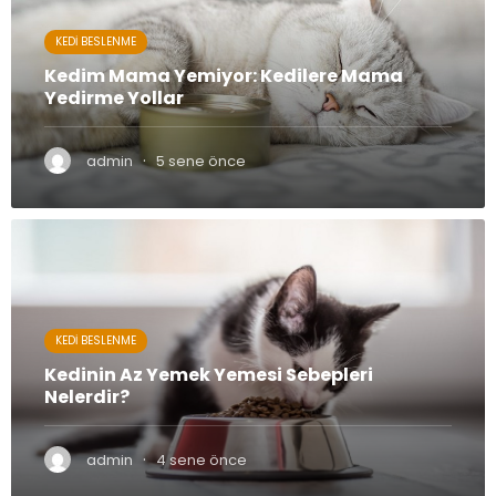
KEDI BESLENME
Kedim Mama Yemiyor: Kedilere Mama
Yedirme Yollar
·
admin
5 sene önce
KEDI BESLENME
Kedinin Az Yemek Yemesi Sebepleri
Nelerdir?
·
admin
4 sene önce