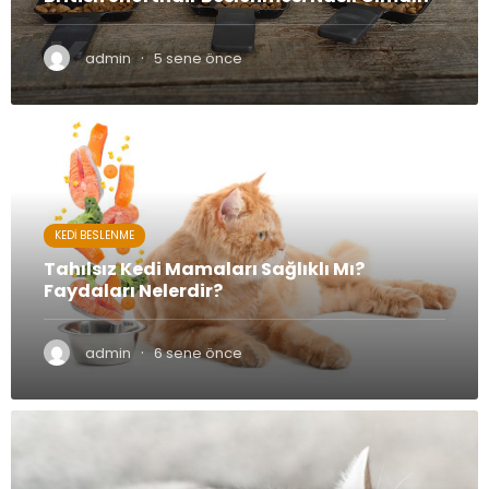
·
admin
5 sene önce
KEDI BESLENME
Tahılsız Kedi Mamaları Sağlıklı Mı?
Faydaları Nelerdir?
·
admin
6 sene önce