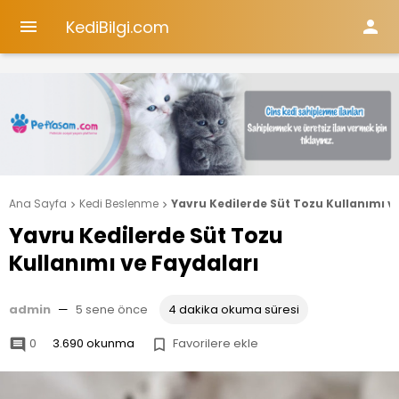
KediBilgi.com


Ana Sayfa
Kedi Beslenme
Yavru Kedilerde Süt Tozu Kullanımı v


Yavru Kedilerde Süt Tozu
Kullanımı ve Faydaları
admin
—
5 sene önce
4 dakika okuma süresi
0
3.690 okunma
Favorilere ekle

