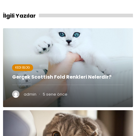
İlgili Yazılar
KEDI BLOG
Gerçek Scottish Fold Renkleri Nelerdir?
·
admin
5 sene önce