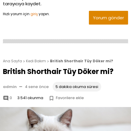
tarayıcıya kaydet.
Hızlı yorum için
giriş
yapın.
Yorum gönder
Ana Sayfa
Kedi Bakım
British Shorthair Tüy Döker mi?


British Shorthair Tüy Döker mi?
admin
—
4 sene önce
5 dakika okuma süresi
0
3.541 okunma
Favorilere ekle

