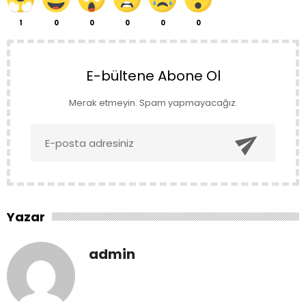
1
0
0
0
0
0
E-bültene Abone Ol
Merak etmeyin. Spam yapmayacağız.

Yazar
admin