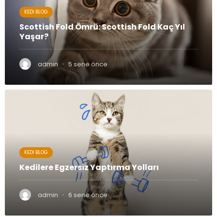
KEDI BLOG
Scottish Fold Ömrü: Scottish Fold Kaç Yıl
Yaşar?
·
admin
5 sene önce
KEDI BLOG
Kedilere Egzersiz Yaptırma Yolları
·
admin
6 sene önce