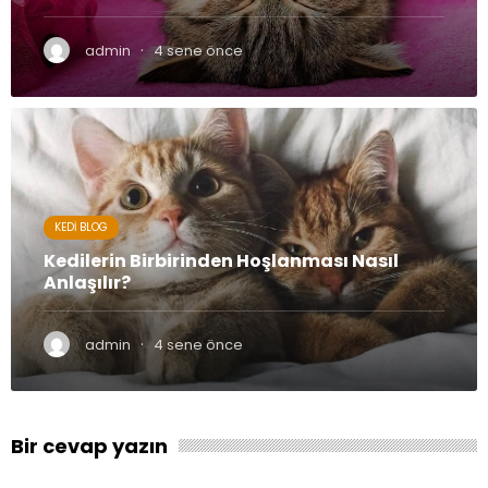
·
admin
4 sene önce
KEDI BLOG
Kedilerin Birbirinden Hoşlanması Nasıl
Anlaşılır?
·
admin
4 sene önce
Bir cevap yazın