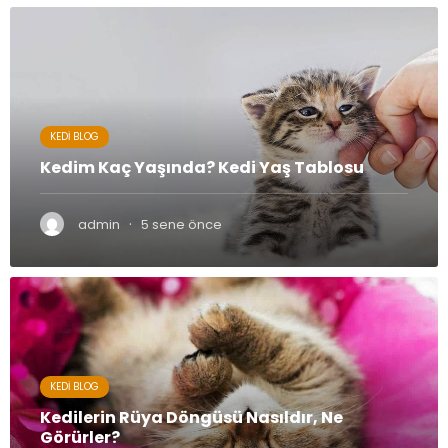
KEDI BLOG
Kedim Kaç Yaşında? Kedi Yaş Tablosu
·
admin
5 sene önce
KEDI BLOG
Kedilerin Rüya Döngüsü Nasıldır, Ne
Görürler?