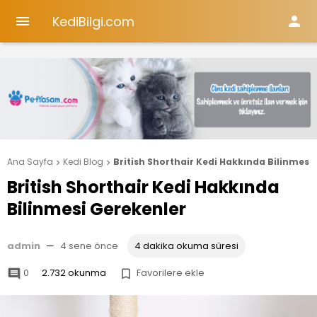
KediBilgi.com


Ana Sayfa
Kedi Blog
British Shorthair Kedi Hakkında Bilinmesi


British Shorthair Kedi Hakkında
Bilinmesi Gerekenler
admin
—
4 sene önce
4 dakika okuma süresi
0
2.732 okunma
Favorilere ekle

