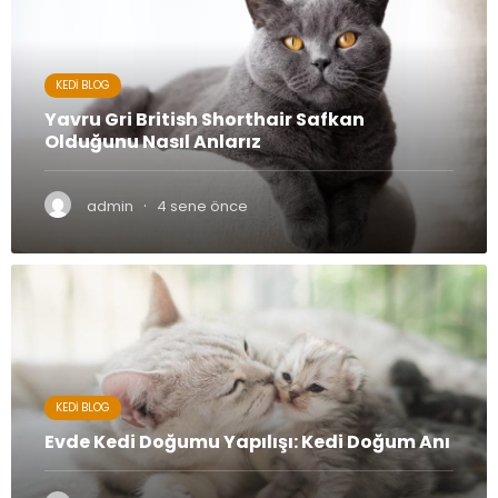
KEDI BLOG
Yavru Gri British Shorthair Safkan
Olduğunu Nasıl Anlarız
·
admin
4 sene önce
KEDI BLOG
Evde Kedi Doğumu Yapılışı: Kedi Doğum Anı