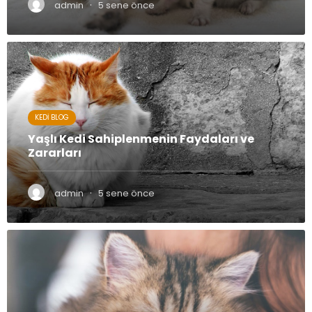
·
admin
5 sene önce
KEDI BLOG
Yaşlı Kedi Sahiplenmenin Faydaları ve
Zararları
·
admin
5 sene önce