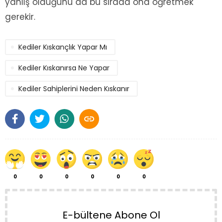
yanlış olduğunu da bu sırada ona öğretmek
gerekir.
Kediler Kıskançlık Yapar Mı
Kediler Kıskanırsa Ne Yapar
Kediler Sahiplerini Neden Kıskanır

0
0
0
0
0
0
E-bültene Abone Ol