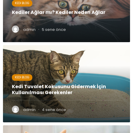
KEDI BLOG
Kediler Ağlar mı? Kediler Neden Ağlar
·
admin
5 sene önce
KEDI BLOG
Kedi Tuvalet Kokusunu Gidermek İçin
Kullanılması Gerekenler
·
admin
4 sene önce