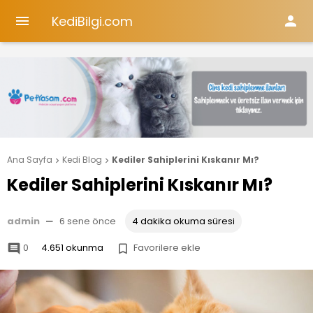
KediBilgi.com


Ana Sayfa
Kedi Blog
Kediler Sahiplerini Kıskanır Mı?


Kediler Sahiplerini Kıskanır Mı?
admin
—
6 sene önce
4 dakika okuma süresi
0
4.651 okunma
Favorilere ekle

