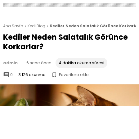
Ana Sayfa
Kedi Blog
Kediler Neden Salatalık Görünce Korkarla


Kediler Neden Salatalık Görünce
Korkarlar?
admin
—
6 sene önce
4 dakika okuma süresi
0
3.126 okunma
Favorilere ekle

