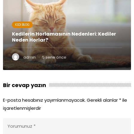
KEDI BLOG
Kedilerin Horlamasının Nedenleri: Kediler
Neden Horlar?
·
admin
5 sene önce
Bir cevap yazın
E-posta hesabınız yayımlanmayacak.
Gerekli alanlar
*
ile
işaretlenmişlerdir