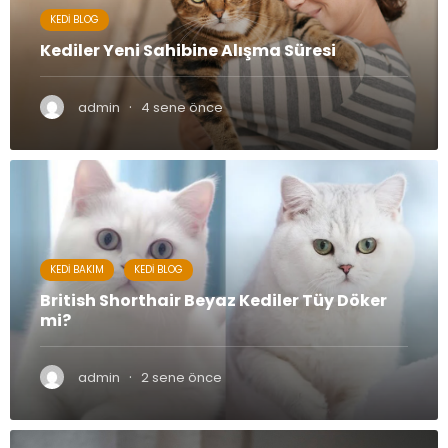
KEDI BLOG
Kediler Yeni Sahibine Alışma Süresi
·
admin
4 sene önce
KEDI BAKIM
KEDI BLOG
British Shorthair Beyaz Kediler Tüy Döker
mi?
·
admin
2 sene önce