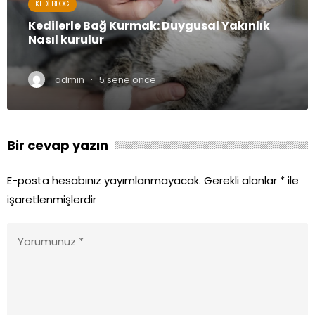
KEDI BLOG
Kedilerle Bağ Kurmak: Duygusal Yakınlık
Nasıl kurulur
·
admin
5 sene önce
Bir cevap yazın
E-posta hesabınız yayımlanmayacak.
Gerekli alanlar
*
ile
işaretlenmişlerdir