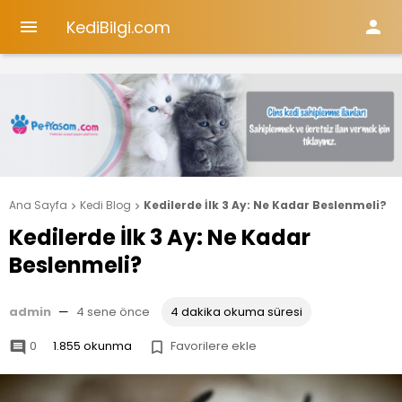
KediBilgi.com


Ana Sayfa
Kedi Blog
Kedilerde İlk 3 Ay: Ne Kadar Beslenmeli?


Kedilerde İlk 3 Ay: Ne Kadar
Beslenmeli?
admin
—
4 sene önce
4 dakika okuma süresi
0
1.855 okunma
Favorilere ekle

