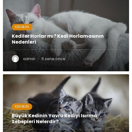
KEDI BLOG
Kediler Horlar mı? Kedi Horlamasının
Nedenleri
·
admin
5 sene önce
KEDI BLOG
Büyük Kedinin Yavru Kediyi Isırma
Sebepleri Nelerdir?