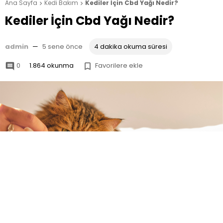
Ana Sayfa
Kedi Bakım
Kediler İçin Cbd Yağı Nedir?


Kediler İçin Cbd Yağı Nedir?
admin
—
5 sene önce
4 dakika okuma süresi
0
1.864 okunma
Favorilere ekle

