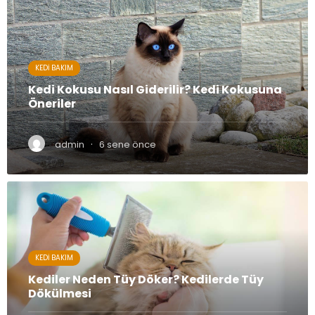
KEDI BAKIM
Kedi Kokusu Nasıl Giderilir? Kedi Kokusuna
Öneriler
·
admin
6 sene önce
KEDI BAKIM
Kediler Neden Tüy Döker? Kedilerde Tüy
Dökülmesi