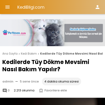
KediBilgi.com


Ana Sayfa
Kedi Bakım
Kedilerde Tüy Dökme Mevsimi Nasıl Bakı


Kedilerde Tüy Dökme Mevsimi
Nasıl Bakım Yapılır?
admin
—
5 sene önce
4 dakika okuma süresi
0
2.213 okunma
Favorilere ekle

