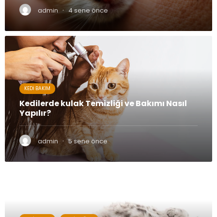
·
admin
4 sene önce
KEDI BAKIM
Kedilerde kulak Temizliği ve Bakımı Nasıl
Yapılır?
·
admin
5 sene önce