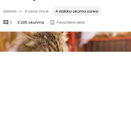
admin
—
5 sene önce
4 dakika okuma süresi
0
3.205 okunma
Favorilere ekle


Kedilerin zeytin yemesi
ya da zeytin ile
oynaması sıklıkla karşılaşılan bir durumdur.