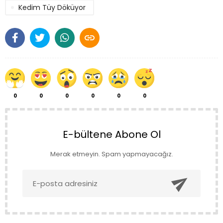
Kedim Tüy Döküyor

0
0
0
0
0
0
E-bültene Abone Ol
Merak etmeyin. Spam yapmayacağız.
