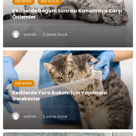
KEDI BAKIM
KEDI SAĞLIK
Kedilerde Doğum Sonrası Kanamaya Karşı
Önlemler
·
admin
2 sene önce
KEDI BAKIM
Kedilerde Yara Bakımı İçin Yapılması
Gerekenler
·
admin
2 sene önce