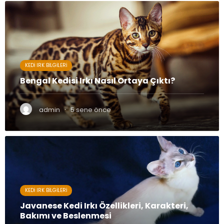
KEDI IRK BILGILERI
Bengal Kedisi Irkı Nasıl Ortaya Çıktı?
·
admin
5 sene önce
KEDI IRK BILGILERI
Javanese Kedi Irkı Özellikleri, Karakteri,
Bakımı ve Beslenmesi