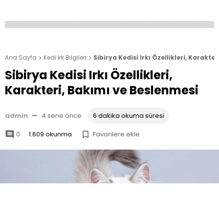
Ana Sayfa
Kedi Irk Bilgileri
Sibirya Kedisi Irkı Özellikleri, Karakt


Sibirya Kedisi Irkı Özellikleri,
Karakteri, Bakımı ve Beslenmesi
admin
—
4 sene önce
6 dakika okuma süresi
0
1.609 okunma
Favorilere ekle

