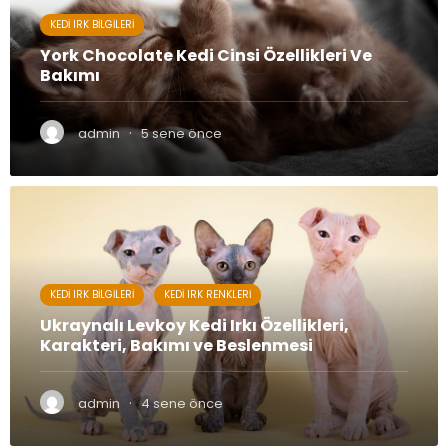
KEDI IRK BILGILERI
York Chocolate Kedi Cinsi Özellikleri Ve
Bakımı
·
admin
5 sene önce
KEDI IRK BILGILERI
KEDI IRK RENKLERI
Ukraynalı Levkoy Kedi Irkı Özellikleri,
Karakteri, Bakımı ve Beslenmesi
·
admin
4 sene önce