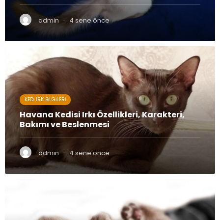
·
admin
4 sene önce
KEDI IRK BILGILERI
Havana Kedisi Irkı Özellikleri, Karakteri,
Bakımı ve Beslenmesi
·
admin
4 sene önce