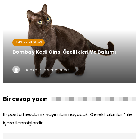
KEDI IRK BILGILERI
Bombay Kedi Cinsi Özellikleri Ve Bakımı
·
admin
5 sene önce
Bir cevap yazın
E-posta hesabınız yayımlanmayacak.
Gerekli alanlar
*
ile
işaretlenmişlerdir