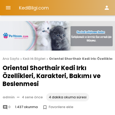
KediBilgi.com


Ana Sayfa
Kedi Irk Bilgileri
Oriental Shorthair Kedi Irkı Özellikler


Oriental Shorthair Kedi Irkı
Özellikleri, Karakteri, Bakımı ve
Beslenmesi
admin
—
4 sene önce
4 dakika okuma süresi
0
1.437 okunma
Favorilere ekle

