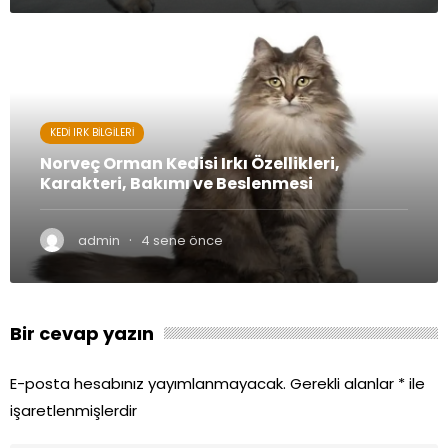
KEDI IRK BILGILERI
Norveç Orman Kedisi Irkı Özellikleri,
Karakteri, Bakımı ve Beslenmesi
·
admin
4 sene önce
Bir cevap yazın
E-posta hesabınız yayımlanmayacak.
Gerekli alanlar
*
ile
işaretlenmişlerdir