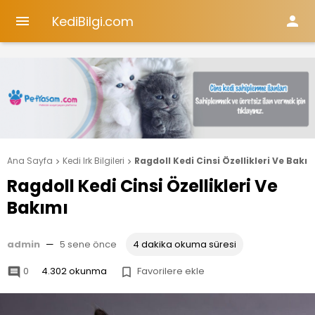
KediBilgi.com


Ana Sayfa
Kedi Irk Bilgileri
Ragdoll Kedi Cinsi Özellikleri Ve Bakı


Ragdoll Kedi Cinsi Özellikleri Ve
Bakımı
admin
—
5 sene önce
4 dakika okuma süresi
0
4.302 okunma
Favorilere ekle

