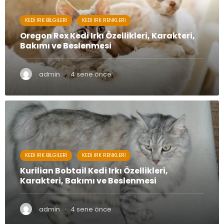
KEDI IRK BILGILERI
KEDI IRK RENKLERI
Oregon Rex Kedi Irkı Özellikleri, Karakteri,
Bakımı ve Beslenmesi
·
admin
4 sene önce
KEDI IRK BILGILERI
KEDI IRK RENKLERI
Kurilian Bobtail Kedi Irkı Özellikleri,
Karakteri, Bakımı ve Beslenmesi
·
admin
4 sene önce