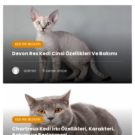
KEDI IRK BILGILERI
Devon Rex Kedi Cinsi Özellikleri Ve Bakımı
·
admin
5 sene önce
KEDI IRK BILGILERI
Chartreux Kedi Irkı Özellikleri, Karakteri,
Bakımı ve Beslenmesi