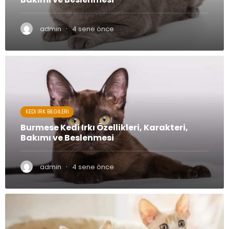
·
admin
4 sene önce
KEDI IRK BILGILERI
Burmese Kedi Irkı Özellikleri, Karakteri,
Bakımı ve Beslenmesi
·
admin
4 sene önce