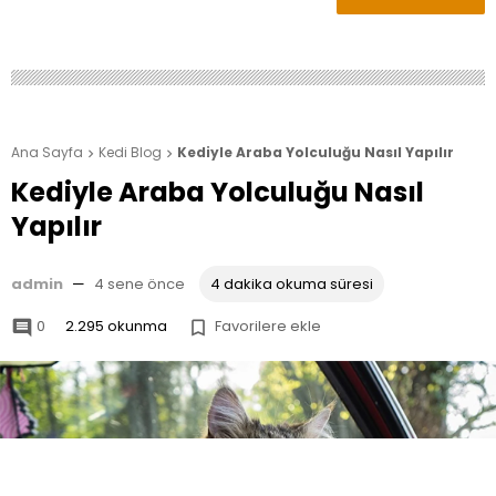
Ana Sayfa
Kedi Blog
Kediyle Araba Yolculuğu Nasıl Yapılır


Kediyle Araba Yolculuğu Nasıl
Yapılır
admin
—
4 sene önce
4 dakika okuma süresi
0
2.295 okunma
Favorilere ekle

