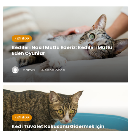
KEDI BLOG
Kedileri Nasıl Mutlu Ederiz: Kedileri Mutlu
Eden Oyunlar
·
admin
4 sene önce
KEDI BLOG
Kedi Tuvalet Kokusunu Gidermek İçin