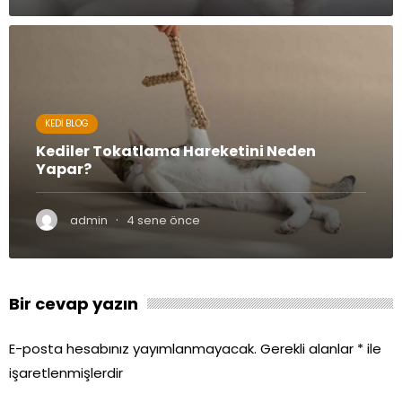
KEDI BLOG
Kediler Tokatlama Hareketini Neden
Yapar?
·
admin
4 sene önce
Bir cevap yazın
E-posta hesabınız yayımlanmayacak.
Gerekli alanlar
*
ile
işaretlenmişlerdir