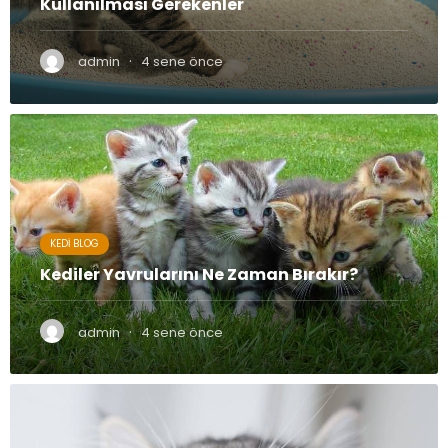
Kullanılması Gerekenler
·
admin
4 sene önce
KEDI BLOG
Kediler Yavrularını Ne Zaman Bırakır?
·
admin
4 sene önce