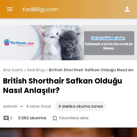
KediBilgi.com


Ana Sayfa
Kedi Blog
British Shorthair Safkan Olduğu Nasıl Anla


British Shorthair Safkan Olduğu
Nasıl Anlaşılır?
admin
—
4 sene önce
4 dakika okuma süresi
0
3.062 okunma
Favorilere ekle

