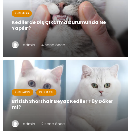
KEDI BLOG
Kedilerde Diş Çıkarma Durumunda Ne
Yapılır?
·
admin
4 sene önce
KEDI BAKIM
KEDI BLOG
British Shorthair Beyaz Kediler Tüy Döker
mi?
·
admin
2 sene önce