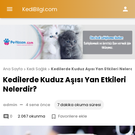
KediBilgi.com


Ana Sayfa
Kedi Sağlık
Kedilerde Kuduz Aşısı Yan Etkileri Nelerdi


Kedilerde Kuduz Aşısı Yan Etkileri
Nelerdir?
admin
—
4 sene önce
7 dakika okuma süresi
0
2.067 okunma
Favorilere ekle

