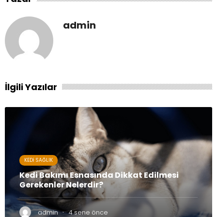
admin
İlgili Yazılar
KEDI SAĞLIK
Kedi Bakımı Esnasında Dikkat Edilmesi
Gerekenler Nelerdir?
·
admin
4 sene önce