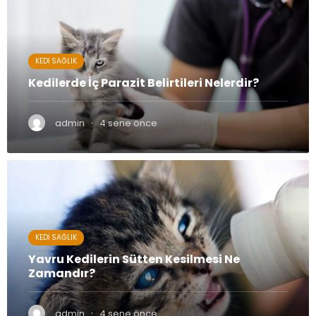
KEDI SAĞLIK
Kedilerde İç Parazit Belirtileri Nelerdir?
·
admin
4 sene önce
KEDI SAĞLIK
Yavru Kedilerin Sütten Kesilmesi Ne
Zamandır?
·
admin
4 sene önce