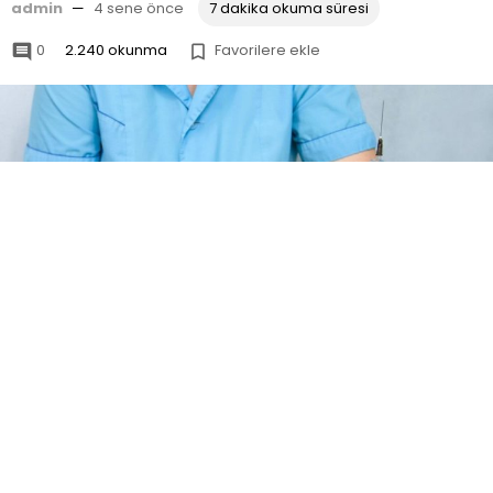
admin
—
4 sene önce
7 dakika okuma süresi
0
2.240 okunma
Favorilere ekle


Kedilerde karma aşının yan etkiler
i bulunur.
Kedilere yapılan mevcut aşılar vardır. Bu aşılar