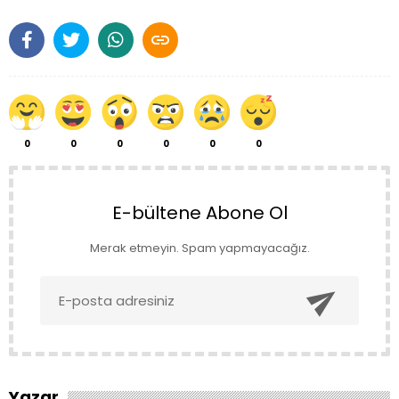

0
0
0
0
0
0
E-bültene Abone Ol
Merak etmeyin. Spam yapmayacağız.

Yazar