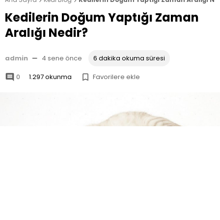


Kedilerin Doğum Yaptığı Zaman
Aralığı Nedir?
admin
—
4 sene önce
6 dakika okuma süresi
0
1.297 okunma
Favorilere ekle

