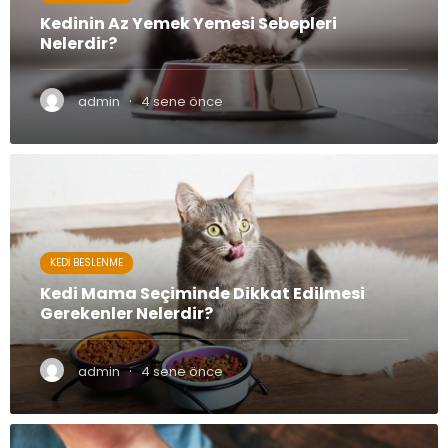
Kedinin Az Yemek Yemesi Sebepleri
Nelerdir?
·
admin
4 sene önce
KEDI BESLENME
Kedi Mama Seçiminde Dikkat Edilmesi
Gerekenler Nelerdir?
·
admin
4 sene önce