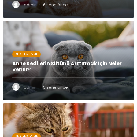
·
admin
6 sene önce
KEDI BESLENME
Anne Kedilerin Sütünü Arttırmak İçin Neler
Verilir?
·
admin
5 sene önce
KEDI BESLENME