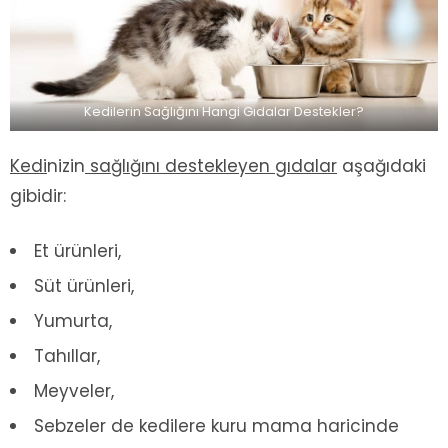
Kedilerin Sağlığını Hangi Gıdalar Destekler?
Kedi
nizin
sağlığını destekleyen gıdalar
aşağıdaki
gibidir:
Et ürünleri,
Süt ürünleri,
Yumurta,
Tahıllar,
Meyveler,
Sebzeler de kedilere kuru mama haricinde