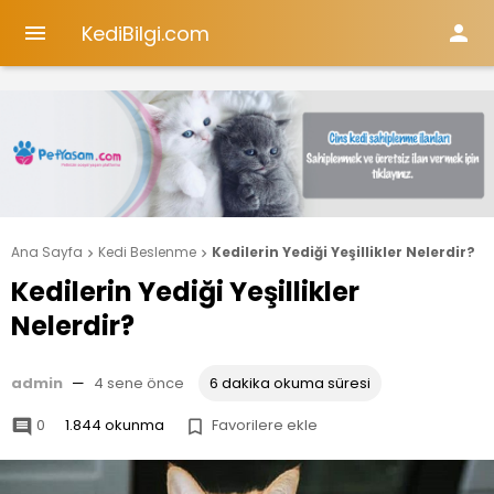
KediBilgi.com


Ana Sayfa
Kedi Beslenme
Kedilerin Yediği Yeşillikler Nelerdir?


Kedilerin Yediği Yeşillikler
Nelerdir?
admin
—
4 sene önce
6 dakika okuma süresi
0
1.844 okunma
Favorilere ekle

