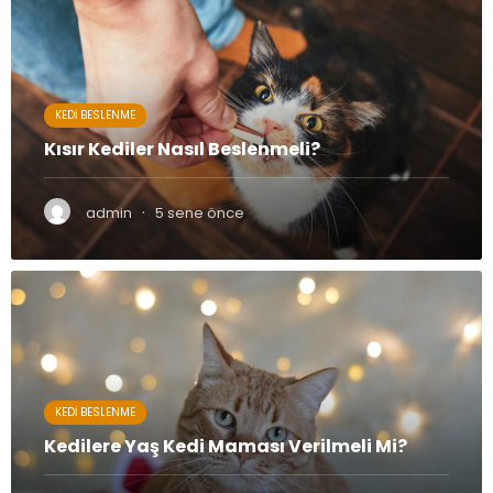
KEDI BESLENME
Kısır Kediler Nasıl Beslenmeli?
·
admin
5 sene önce
KEDI BESLENME
Kedilere Yaş Kedi Maması Verilmeli Mi?