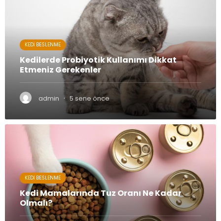
KEDI BESLENME
Kedilerde Probiyotik Kullanımı Dikkat
Etmeniz Gerekenler
·
admin
5 sene önce
KEDI BESLENME
Kedi Mamalarında Tuz Oranı Ne Kadar
Olmalı?