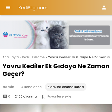
KediBilgi.com


Ana Sayfa
Kedi Beslenme
Yavru Kediler Ek Gıdaya Ne Zaman Ge


Yavru Kediler Ek Gıdaya Ne Zaman
Geçer?
admin
—
4 sene önce
6 dakika okuma süresi
0
2.106 okunma
Favorilere ekle

