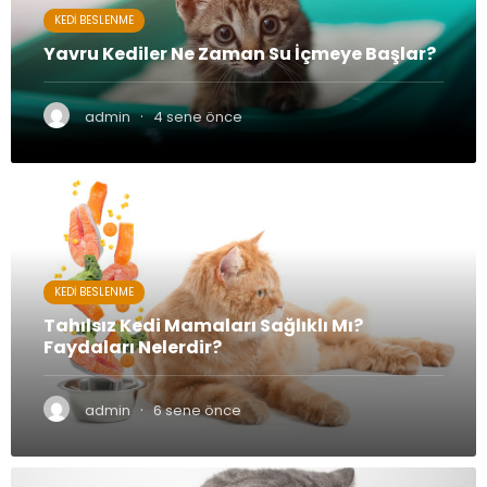
KEDI BESLENME
Yavru Kediler Ne Zaman Su İçmeye Başlar?
·
admin
4 sene önce
KEDI BESLENME
Tahılsız Kedi Mamaları Sağlıklı Mı?
Faydaları Nelerdir?
·
admin
6 sene önce