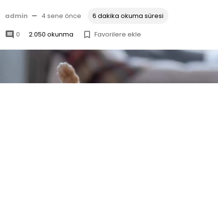
admin
—
4 sene önce
6 dakika okuma süresi
0
2.050 okunma
Favorilere ekle


Kedilerin sağlıklı olduğunu
anlamak için ilk