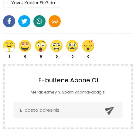
Yavru Kediler Ek Gıda

1
0
0
0
0
0
E-bültene Abone Ol
Merak etmeyin. Spam yapmayacağız.
