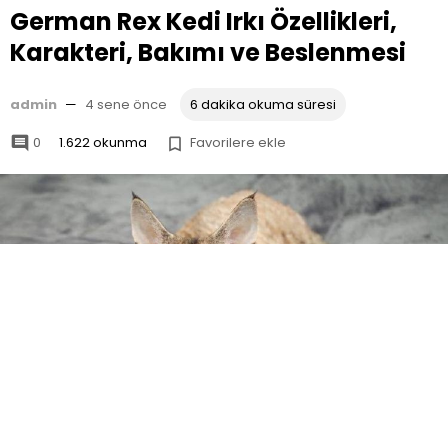
German Rex Kedi Irkı Özellikleri,
Karakteri, Bakımı ve Beslenmesi
admin
—
4 sene önce
6 dakika okuma süresi
0
1.622 okunma
Favorilere ekle

