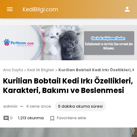
KediBilgi.com


Ana Sayfa
Kedi Irk Bilgileri
Kurilian Bobtail Kedi Irkı Özellikleri,


Kurilian Bobtail Kedi Irkı Özellikleri,
Karakteri, Bakımı ve Beslenmesi
admin
—
4 sene önce
6 dakika okuma süresi
0
1.213 okunma
Favorilere ekle

