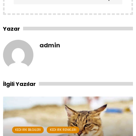
Yazar
admin
İlgili Yazılar
KEDI IRK BILGILERI
KEDI IRK RENKLERI