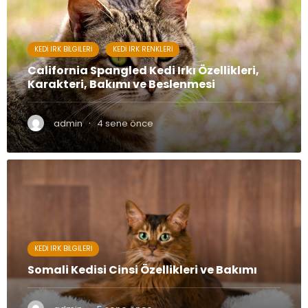
KEDI IRK BILGILERI
KEDI IRK RENKLERI
California Spangled Kedi Irkı Özellikleri,
Karakteri, Bakımı ve Beslenmesi
·
admin
4 sene önce
KEDI IRK BILGILERI
Somali Kedisi Cinsi Özellikleri ve Bakımı