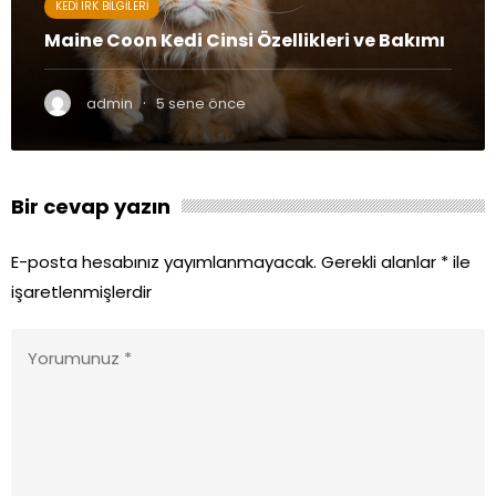
KEDI IRK BILGILERI
Maine Coon Kedi Cinsi Özellikleri ve Bakımı
·
admin
5 sene önce
Bir cevap yazın
E-posta hesabınız yayımlanmayacak.
Gerekli alanlar
*
ile
işaretlenmişlerdir