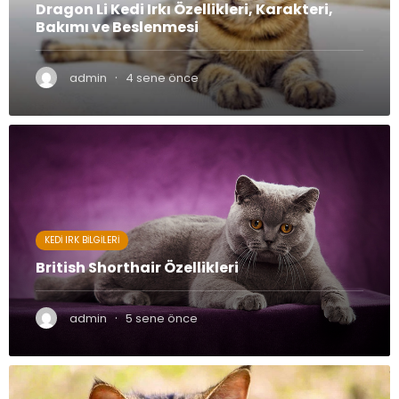
Dragon Li Kedi Irkı Özellikleri, Karakteri,
Bakımı ve Beslenmesi
·
admin
4 sene önce
KEDI IRK BILGILERI
British Shorthair Özellikleri
·
admin
5 sene önce