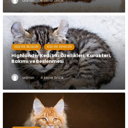
·
admin
5 sene önce
KEDI IRK BILGILERI
KEDI IRK RENKLERI
Highlander Kedi Irkı Özellikleri, Karakteri,
Bakımı ve Beslenmesi
·
admin
4 sene önce