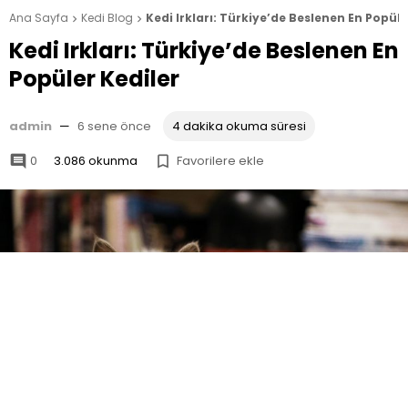
Ana Sayfa
Kedi Blog
Kedi Irkları: Türkiye’de Beslenen En Popüle


Kedi Irkları: Türkiye’de Beslenen En
Popüler Kediler
admin
—
6 sene önce
4 dakika okuma süresi
0
3.086 okunma
Favorilere ekle

