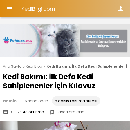
KediBilgi.com


Ana Sayfa
Kedi Blog
Kedi Bakımı: İlk Defa Kedi Sahiplenenler İç


Kedi Bakımı: İlk Defa Kedi
Sahiplenenler İçin Kılavuz
admin
—
6 sene önce
5 dakika okuma süresi
0
2.948 okunma
Favorilere ekle

