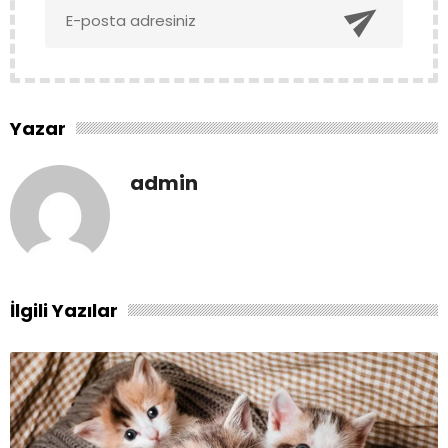

Yazar
admin
İlgili Yazılar