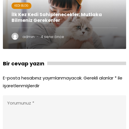
KEDI BLOG
İlk Kez Kedi Sahiplenecekler: Mutlaka
Bilmeniz Gerekenler
·
admin
4 sene önce
Bir cevap yazın
E-posta hesabınız yayımlanmayacak.
Gerekli alanlar
*
ile
işaretlenmişlerdir