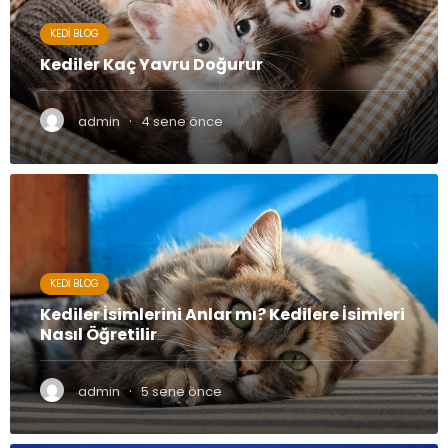
KEDI BLOG
Kediler Kaç Yavru Doğurur
·
admin
4 sene önce
KEDI BLOG
Kediler İsimlerini Anlar mı? Kedilere İsimleri
Nasıl Öğretilir
·
admin
5 sene önce