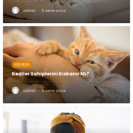
·
admin
5 sene önce
KEDI BLOG
Kediler Sahiplerini Kıskanır Mı?
·
admin
6 sene önce