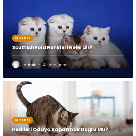
KEDI BLOG
Scottish Fold Renkleri Nelerdir?
·
admin
4 sene önce
KEDI BLOG
Kedileri Odaya Kapatmak Doğru Mu?